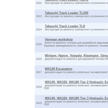
1612
Инструкции по ремонту компактного гусеничного 
Takeuchi Track Loader TL250
1613
Инструкции по ремонту компактного гусеничного 
Takeuchi Track Loader TL8
1614
Инструкции по ремонту компактного гусеничного п
Vermeer workshop
Книги по ремонту техники для разработки карьеро
1615
Буровые принадлежности, книги по ремонту техники 
Wirtgen, Hamm, Voegele, Kleemann, Stre
1616
документация по ремонту для дорожной техники Wir
WX120 Excavators
1617
документация по ремонту колесных экскаваторов К
WX145, WX165, WX185 Tier 2 Hydraulic E
документация по ремонту колесных экскаваторов К
1618
PDF
WX145, WX165, WX185 Tier 3 Hydraulic E
документация по ремонту колесных экскаваторов К
1619
PDF