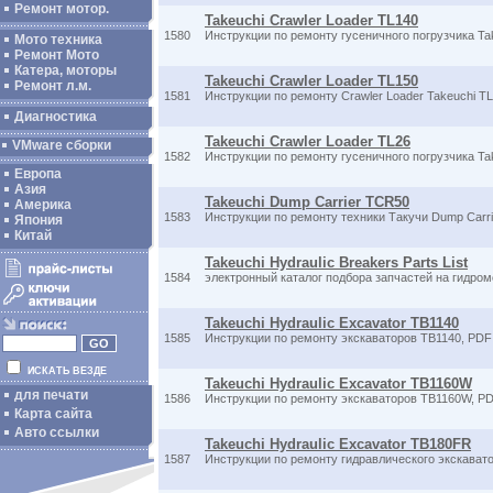
Ремонт мотор.
Takeuchi Crawler Loader TL140
1580
Инструкции по ремонту гусеничного погрузчика Tak
Мото техника
Ремонт Мото
Катера, моторы
Takeuchi Crawler Loader TL150
Ремонт л.м.
1581
Инструкции по ремонту Crawler Loader Takeuchi T
Диагностика
Takeuchi Crawler Loader TL26
VMware сборки
1582
Инструкции по ремонту гусеничного погрузчика Tak
Европа
Азия
Takeuchi Dump Carrier TCR50
Америка
1583
Инструкции по ремонту техники Такучи Dump Carr
Япония
Китай
Takeuchi Hydraulic Breakers Parts List
1584
электронный каталог подбора запчастей на гидром
Takeuchi Hydraulic Excavator TB1140
1585
Инструкции по ремонту экскаваторов TB1140, PDF
ИСКАТЬ ВЕЗДЕ
Takeuchi Hydraulic Excavator TB1160W
для печати
1586
Инструкции по ремонту экскаваторов TB1160W, P
Карта сайта
Авто ссылки
Takeuchi Hydraulic Excavator TB180FR
1587
Инструкции по ремонту гидравлического экскава