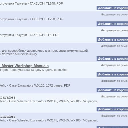
погрузчика Такуечи - TAKEUCHI TL240, PDF
Добавить в корзи
Информация по ремон
погрузчика Такуечи - TAKEUCHI TL250, PDF
Добавить в корзи
Информация по ремон
огрузчика Такуечи - TAKEUCHI TL8, PDF
Добавить в корзи
Информация по ремон
в, для переработки древесины, для прокладки коммуникаций,
Vermeer. 50 usd за книгу.
Добавить в корзи
u Master Workshop Manuals
Информация по ремон
tgen - цена указана за одну модель на выбор.
Добавить в корзи
Информация по ремон
ейс - Case Excavators WX120, 1072 pages, PDF
Добавить в корзи
xcavators
Информация по ремон
ейс - Case Wheeled Excavators WX145, WX165, WX185, 746 pages,
Добавить в корзи
xcavators
Информация по ремон
ейс - Case Wheeled Excavators WX145, WX165, WX185, 746 pages,