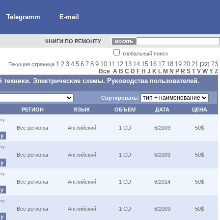
Telegramm
E-mail
КНИГИ ПО РЕМОНТУ
глобальный поиск
1
2
3
4
5
6
7
8
9
10
11
12
13
14
15
16
17
18
19
20
21
23
Текущая страница
[22]
Все
A
B
C
D
F
H
J
K
L
M
N
P
R
S
T
V
W
Y
Z
 техники. Электрические схемы. Руководства пользователей.
Сортировать:
РЕГИОН
ЯЗЫК
ОБЪЕМ
ДАТА
ЦЕНА
ту
Все регионы
Английский
1 CD
6/2009
50$
ну
ту
Все регионы
Английский
1 CD
6/2009
50$
ну
ту
Все регионы
Английский
1 CD
6/2014
50$
ну
ту
Все регионы
Английский
1 CD
6/2009
50$
ну