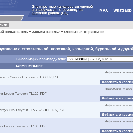
MAX
Whatsapp
ый пользователь
Забыли пароль?
Отписаться от рассылки
луживанию строительной, дорожной, карьерной, бурильной и другой
Выбор марки/производителя:
НАИМЕНОВАНИЕ
Информация по ремон
keuchi Compact Excavator TB80FR, PDF
Добавить в корзи
Информация по ремон
er Loader Takeuchi TL120, PDF
Добавить в корзи
Информация по ремон
погрузчика Такуечи - TAKEUCHI TL126, PDF
Добавить в корзи
Информация по ремон
er Loader Takeuchi TL130, PDF
Добавить в корзи