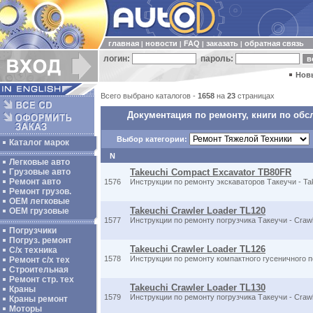
главная
новости
FAQ
заказать
обратная связь
|
|
|
|
логин:
пароль:
Нов
Всего выбрано каталогов -
1658
на
23
страницах
Документация по ремонту, книги по обс
Выбор категории:
Каталог марок
N
Легковые авто
Грузовые авто
Takeuchi Compact Excavator TB80FR
Ремонт авто
1576
Инструкции по ремонту экскаваторов Такеучи - Ta
Ремонт грузов.
ОЕМ легковые
Takeuchi Crawler Loader TL120
OEM грузовые
1577
Инструкции по ремонту погрузчика Такеучи - Crawl
Погрузчики
Погруз. ремонт
Takeuchi Crawler Loader TL126
С/х техника
1578
Инструкции по ремонту компактного гусеничного 
Ремонт с/х тех
Строительная
Ремонт стр. тех
Takeuchi Crawler Loader TL130
Краны
1579
Инструкции по ремонту погрузчика Такеучи - Crawl
Краны ремонт
Моторы