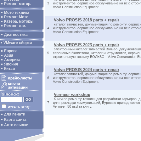
3
инструментов, сервисное обслуживание на всю стро
Ремонт мотор.
Volvo Construction Equipment.
Мото техника
Ремонт Мото
Volvo PROSIS 2018 parts + repair
Катера, моторы
каталог запчастей, документация по ремонту, сервис
Ремонт л.м.
4
инструментов, сервисное обслуживание на всю стро
Volvo Construction Equipment.
Диагностика
VMware сборки
Volvo PROSIS 2023 parts + repair
электронный каталог запчастей Вольво, документаци
Европа
5
сервисные бюллетени, каталог инструментов, сервис
Азия
строительную технику ВОЛЬВО - Volvo Construction Eq
Америка
Япония
Китай
Volvo PROSIS 2024 parts + repair
каталог запчастей, документация по ремонту, сервис
6
инструментов, сервисное обслуживание на всю стро
Volvo Construction Equipment.
Vermeer workshop
Книги по ремонту техники для разработки карьеров, 
7
для прокладки коммуникаций, Буровые принадлежности
Vermeer. 50 usd за книгу.
ИСКАТЬ ВЕЗДЕ
для печати
Карта сайта
Авто ссылки