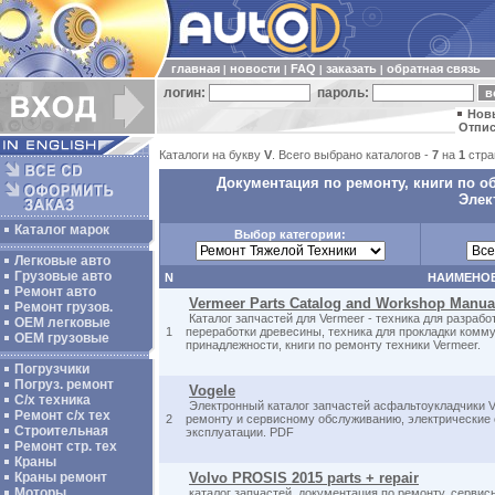
главная
новости
FAQ
заказать
обратная связь
|
|
|
|
логин:
пароль:
Нов
Отпис
Каталоги на букву
V
. Всего выбрано каталогов -
7
на
1
стра
Документация по ремонту, книги по о
Элек
Каталог марок
Выбор категории:
Легковые авто
Грузовые авто
N
НАИМЕНО
Ремонт авто
Vermeer Parts Catalog and Workshop Manua
Ремонт грузов.
Каталог запчастей для Vermeer - техника для разрабо
ОЕМ легковые
1
переработки древесины, техника для прокладки комм
OEM грузовые
принадлежности, книги по ремонту техники Vermeer.
Погрузчики
Погруз. ремонт
Vogele
С/х техника
Электронный каталог запчастей асфальтоукладчики V
Ремонт с/х тех
2
ремонту и сервисному обслуживанию, электрические 
Строительная
эксплуатации. PDF
Ремонт стр. тех
Краны
Краны ремонт
Volvo PROSIS 2015 parts + repair
Моторы
каталог запчастей, документация по ремонту, сервис