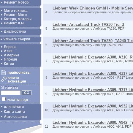
Ремонт мотор.
Liebherr Werk Ehingen GmbH - Mobile Servi
Мото техника
4
Запчасти и сервисная информация по всем кранам L
Ремонт Мото
Катера, моторы
Ремонт л.м.
Liebherr Articulated Truck TA230 Tier 3
5
Документация по ремонту Либхерр TA230. PDF
Диагностика
VMware сборки
Liebherr Articulated Truck TA230, TA240 Tie
6
Документация по ремонту Либхерр TA230. PDF
Европа
Азия
Америка
Liebherr Hydraulic Excavator A308, A316, R3
Япония
7
Документация по ремонту Либхерр A308, A316, R308
Китай
Liebherr Hydraulic Excavator A309, R317 Litr
8
Документация по ремонту Либхерр A309 - R317 Litro
Liebherr Hydraulic Excavator A309, R317 Lit
9
Документация по ремонту Либхерр A309, R317 Litron
ИСКАТЬ ВЕЗДЕ
Liebherr Hydraulic Excavator A900, A932 Lit
для печати
10
Документация по ремонту Либхерр A900, A932 Litron
Карта сайта
Авто ссылки
Liebherr Hydraulic Excavator A900, A942, Ti
11
Документация по ремонту Либхерр A900, A942. PDF