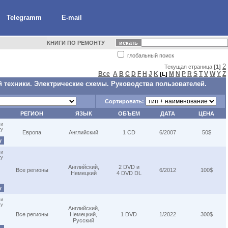
Telegramm
E-mail
КНИГИ ПО РЕМОНТУ
глобальный поиск
2
Текущая страница
[1]
Все
A
B
C
D
F
H
J
K
M
N
P
R
S
T
V
W
Y
Z
[L]
 техники. Электрические схемы. Руководства пользователей.
Сортировать:
РЕГИОН
ЯЗЫК
ОБЪЕМ
ДАТА
ЦЕНА
 и
ту
Европа
Английский
1 CD
6/2007
50$
у
 и
ту
Английский,
2 DVD и
Все регионы
6/2012
100$
Немецкий
4 DVD DL
у
 и
ту
Английский,
Все регионы
Немецкий,
1 DVD
1/2022
300$
Русский