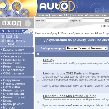
главная
новости
FAQ
заказать
обратная связь
|
|
|
|
логин:
пароль:
Нов
Каталоги на букву
L
. Всего выбрано каталогов -
89
на
2
стр
Документация по ремонту, книги по обс
Выбор категории:
Каталог марок
N
Легковые авто
Грузовые авто
LeeBoy
Ремонт авто
1
каталоги запчастей LeeBoy, сервисный мануал LeeB
Ремонт грузов.
ОЕМ легковые
Liebherr Lidos 2012 Parts and Repair
OEM грузовые
электронный каталог запчастей строительной техник
Либхерр. Подробная информация по ремонту, диагно
Погрузчики
2
Погруз. ремонт
Купить дополнительный ключ активации - Liebherr Li
С/х техника
Ремонт с/х тех
Строительная
Liebherr Lidos MIN Offline - Mining
Ремонт стр. тех
Электронный каталог поиска и подбора запчастей для
Краны
3
Краны ремонт
Купить дополнительный ключ активации - Liebherr Li
Моторы