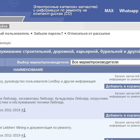
MAX
Whatsapp
ый пользователь
Забыли пароль?
Отписаться от рассылки
аницах
луживанию строительной, дорожной, карьерной, бурильной и другой
Выбор марки/производителя:
НАИМЕНОВАНИЕ
Каталог запчастей
информация по ремон
oy, руководство пользователя LeeBoy и другая информация
Добавить в корзин
Каталог запчастей
информация по ремон
и Либхерр, экскаваторы Либхерр, бульдозеры Либхерр, погрузчики
стике и обслуживанию техники Либхерр.
+1
dos 2011-2019
Добавить в корзин
Каталог запчастей
информация по ремон
 Liebherr Mining и документация по ремонту.
+1
dos 2011-2019