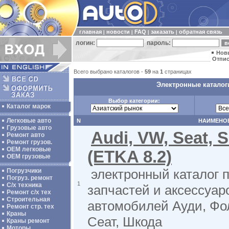
главная
новости
FAQ
заказать
обратная связь
|
|
|
|
логин:
пароль:
Нов
Отпис
Всего выбрано каталогов -
59
на
1
страницах
Электронные каталог
Выбор категории:
Каталог марок
Легковые авто
N
НАИМЕНО
Грузовые авто
Audi, VW, Seat, 
Ремонт авто
Ремонт грузов.
ОЕМ легковые
(ETKA 8.2)
OEM грузовые
электронный каталог 
Погрузчики
Погруз. ремонт
1
С/х техника
запчастей и аксессуар
Ремонт с/х тех
Строительная
автомобилей Ауди, Фо
Ремонт стр. тех
Краны
Сеат, Шкода
Краны ремонт
Моторы