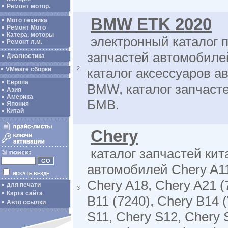
Ремонт мотор.
BMW ETK 2020
Мото техника
Ремонт Мото
Катера, моторы
электронный каталог 
Ремонт л.м.
запчастей автомобиле
Диагностика
2
VMware сборки
каталог аксессуаров 
Европа
BMW, каталог запчаст
Азия
Америка
БМВ.
Япония
Китай
Chery
каталог запчастей кит
автомобилей Chery A11
ИСКАТЬ ВЕЗДЕ
Chery A18, Chery A21 (
для печати
3
Карта сайта
B11 (7240), Chery B14 
Авто ссылки
S11, Chery S12, Chery 