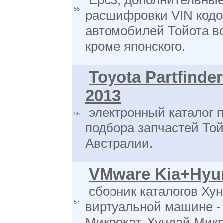
Epc3, дополнительные
55
расшифровки VIN кодо
автомобилей Тойота вс
кроме японского.
Toyota Partfinder
2013
электронный каталог п
56
подбора запчастей То
Австралии.
VMware Kia+Hyun
сборник каталогов Хун
57
виртуальной машине -
Микрокат, Хундай Мик