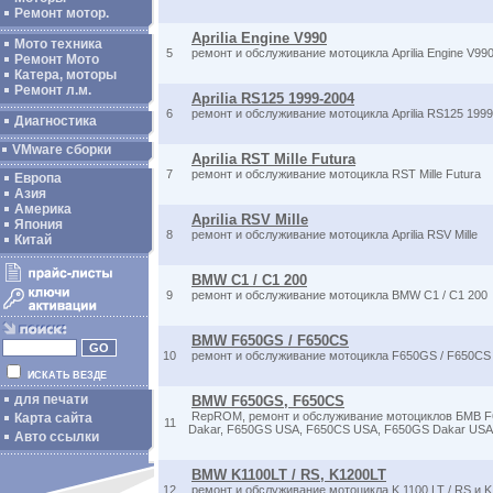
Ремонт мотор.
Aprilia Engine V990
Мото техника
5
ремонт и обслуживание мотоцикла Aprilia Engine V99
Ремонт Мото
Катера, моторы
Ремонт л.м.
Aprilia RS125 1999-2004
6
ремонт и обслуживание мотоцикла Aprilia RS125 199
Диагностика
VMware сборки
Aprilia RST Mille Futura
7
ремонт и обслуживание мотоцикла RST Mille Futura
Европа
Азия
Америка
Aprilia RSV Mille
Япония
8
ремонт и обслуживание мотоцикла Aprilia RSV Mille
Китай
BMW C1 / C1 200
9
ремонт и обслуживание мотоцикла BMW C1 / C1 200
BMW F650GS / F650CS
10
ремонт и обслуживание мотоцикла F650GS / F650CS
ИСКАТЬ ВЕЗДЕ
для печати
BMW F650GS, F650CS
RepROM, ремонт и обслуживание мотоциклов БМВ F
Карта сайта
11
Dakar, F650GS USA, F650CS USA, F650GS Dakar USA
Авто ссылки
BMW K1100LT / RS, K1200LT
12
ремонт и обслуживание мотоцикла K 1100 LT / RS и 