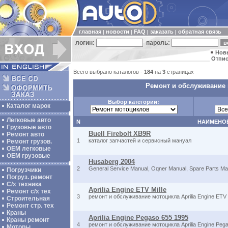
главная
новости
FAQ
заказать
обратная связь
|
|
|
|
логин:
пароль:
Нов
Отпис
Всего выбрано каталогов -
184
на
3
страницах
Ремонт и обслуживание 
Выбор категории:
Каталог марок
Легковые авто
N
НАИМЕНО
Грузовые авто
Buell Firebolt XB9R
Ремонт авто
1
каталог запчастей и сервисный мануал
Ремонт грузов.
ОЕМ легковые
OEM грузовые
Husaberg 2004
2
General Service Manual, Oqner Manual, Spare Parts Ma
Погрузчики
Погруз. ремонт
С/х техника
Aprilia Engine ETV Mille
Ремонт с/х тех
3
ремонт и обслуживание мотоцикла Aprilia Engine ETV M
Строительная
Ремонт стр. тех
Краны
Aprilia Engine Pegaso 655 1995
Краны ремонт
4
ремонт и обслуживание мотоцикла Aprilia Engine Peg
Моторы