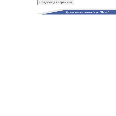
Дизайн сайта креатив-бюро "DoNe"