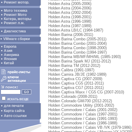
Ремонт мотор.
Holden Astra (2005-2006)
Holden Astra (2004-2006)
Мото техника
Holden Astra (2002-2004)
Ремонт Мото
Holden Astra (1998-2001)
Катера, моторы
Holden Astra (1996-1998)
Ремонт л.м.
Holden Astra (1987-1989)
Holden Astra LB/LC (1984-1987)
Диагностика
Holden Barina (2006-2011)
Holden Barina Combo (2005-2011)
VMware сборки
Holden Barina Combo (2001-2004)
Европа
Holden Barina Combo (1998-2000)
Азия
Holden Barina Combo (1994-1997)
Америка
Holden Barina MB/MF/MH/ML (1985-1993)
Япония
Holden Barina Spark MJ (2011-2012)
Китай
Holden Barina TM (2012-2012)
Holden Calibra (1991-1997)
Holden Camira JB/JE (1982-1989)
Holden Captiva CG (2007-2009)
Holden Captiva CG5 (2011-2011)
Holden Captiva CG7 (2011-2011)
Holden Captiva Maxx / CG5 CG (2007-2010)
Holden Colorado (2008-2011)
ИСКАТЬ ВЕЗДЕ
Holden Colorado GMi700 (2012-2012)
Holden Commodore Utility (2001-2002)
для печати
Holden Commodore / Calais (2001-2002)
Карта сайта
Holden Commodore / Calais (1997-2001)
Авто ссылки
Holden Commodore / Calais (1991-1993)
Holden Commodore / Calais (1986-1988)
Holden Commodore / Calais VB /VK (1979-1986)
Holden Commodore / Calais / Monaro VY V2(200