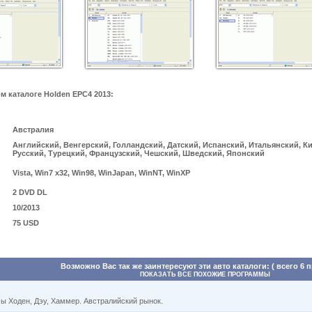
 каталоге Holden EPC4 2013:
Австралия
Английский, Венгерский, Голландский, Датский, Испанский, Итальянский, К
Русский, Турецкий, Французский, Чешский, Шведский, Японский
Vista, Win7 x32, Win98, WinJapan, WinNT, WinXP
2 DVD DL
10/2013
75 USD
Возможно Вас так же заинтересуют эти авто каталоги: ( всего 6 
ПОКАЗАТЬ ВСЕ ПОХОЖИЕ ПРОГРАММЫ
ы Ходен, Дэу, Хаммер. Австралийский рынок.