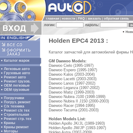
главная
новости
FAQ
заказать
обратная связь
|
|
|
|
логин:
пароль:
Нов
Holden EPC4 2013 :
Каталог запчастей для автомобилей фирмы H
Каталог марок
GM Daewoo Models:
Daewoo Cielo (1995-1997)
Легковые авто
Daewoo Espero (1995-1997)
Грузовые авто
Daewoo Kalos (2003-2004)
Ремонт авто
Daewoo Lacetti (2003-2003)
Ремонт грузов.
Daewoo Lanos (1997-2002)
ОЕМ легковые
Daewoo Leganza (1997-2002)
OEM грузовые
Daewoo Matiz (1999-2003)
Daewoo Nubira J100 (1998-1999)
Погрузчики
Daewoo Nubira II J150 (2000-2003)
Погруз. ремонт
Daewoo Racer (1994-1995)
С/х техника
Daewoo Tacuma (2001-2003)
Ремонт с/х тех
Строительная
Holden Models List:
Ремонт стр. тех
Краны
Holden Apollo JK/JL (1989-1993)
Краны ремонт
Holden Apollo JM/JP (1993-1997)
Моторы
Holden Astra (2007-2009)