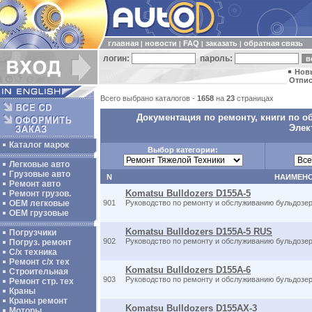
главная
новости
FAQ
заказать
обратная связь
|
|
|
|
логин:
пароль:
Нов
Отпис
Всего выбрано каталогов -
1658
на
23
страницах
Документация по ремонту, книги по о
Элек
Каталог марок
Выбор категории:
Легковые авто
Грузовые авто
N
НАИМЕН
Ремонт авто
Komatsu Bulldozers D155A-5
Ремонт грузов.
ОЕМ легковые
901
Руководство по ремонту и обслуживанию бульдозе
OEM грузовые
Komatsu Bulldozers D155A-5 RUS
Погрузчики
902
Руководство по ремонту и обслуживанию бульдозе
Погруз. ремонт
С/х техника
Ремонт с/х тех
Komatsu Bulldozers D155A-6
Строительная
903
Руководство по ремонту и обслуживанию бульдозе
Ремонт стр. тех
Краны
Краны ремонт
Komatsu Bulldozers D155AX-3
Моторы