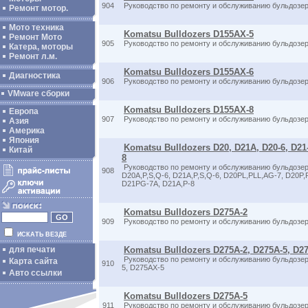
904
Руководство по ремонту и обслуживанию бульдозе
Ремонт мотор.
Мото техника
Komatsu Bulldozers D155AX-5
Ремонт Мото
905
Руководство по ремонту и обслуживанию бульдозе
Катера, моторы
Ремонт л.м.
Komatsu Bulldozers D155AX-6
Диагностика
906
Руководство по ремонту и обслуживанию бульдозе
VMware сборки
Komatsu Bulldozers D155AX-8
Европа
907
Руководство по ремонту и обслуживанию бульдозе
Азия
Америка
Япония
Komatsu Bulldozers D20, D21A, D20-6, D21-
Китай
8
Руководство по ремонту и обслуживанию бульдозер
908
D20A,P,S,Q-6, D21A,P,S,Q-6, D20PL,PLL,AG-7, D20P
D21PG-7A, D21A,P-8
Komatsu Bulldozers D275A-2
909
Руководство по ремонту и обслуживанию бульдозе
ИСКАТЬ ВЕЗДЕ
для печати
Komatsu Bulldozers D275A-2, D275A-5, D2
Руководство по ремонту и обслуживанию бульдозер
Карта сайта
910
5, D275AX-5
Авто ссылки
Komatsu Bulldozers D275A-5
911
Руководство по ремонту и обслуживанию бульдозе