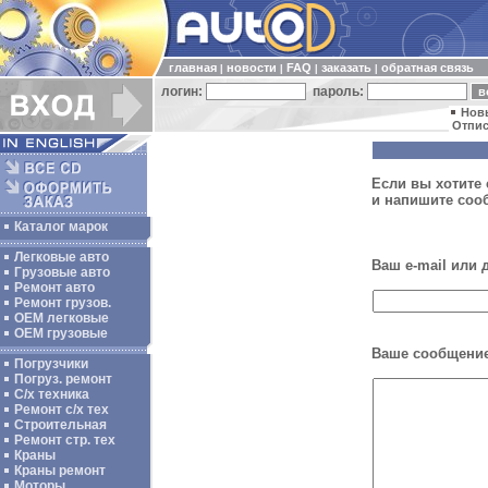
главная
новости
FAQ
заказать
обратная связь
|
|
|
|
логин:
пароль:
Нов
Отпис
Если вы хотите 
и напишите соо
Каталог марок
Легковые авто
Ваш e-mail или
Грузовые авто
Ремонт авто
Ремонт грузов.
ОЕМ легковые
OEM грузовые
Ваше сообщение
Погрузчики
Погруз. ремонт
С/х техника
Ремонт с/х тех
Строительная
Ремонт стр. тех
Краны
Краны ремонт
Моторы