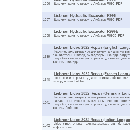
1336
Документация по ремонту Либхерр R995. PDF
Liebherr Hydraulic Excavator R996
1337
Документация по ремонту Либхерр R996. PDF
Liebherr Hydraulic Excavator R996B
1338
Документация по ремонту Либхерр R996B. PDF
Liebherr Lidos 2022 Repair (English Lang
Техническая литература для ремонта и диагностик
экскаваторы Либхерр, бульдозеры Либхерр, погрузч
1339
Подробная информация по ремонту, схемам, диагн
техники Либхерр.
Liebherr Lidos 2022 Repair (French Langu
Lidos, книги по ремонту для строительной техники,
1340
и погрузчиков Liebherr.
Liebherr Lidos 2022 Repair (Germany Lan
Техническая литература для ремонта и диагностик
экскаваторы Либхерр, бульдозеры Либхерр, погрузч
1341
Подробная информация по ремонту, схемам, диагн
техники Либхерр.
Liebherr Lidos 2022 Repair (Italian Langu
Lidos, строительная техника, экскаваторы, бульдоз
1342
информация