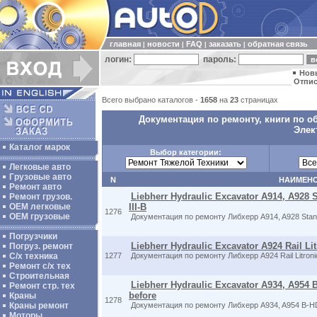
главная
новости
FAQ
заказать
обратная связь
|
|
|
|
логин:
пароль:
Нов
Отпис
Всего выбрано каталогов -
1658
на
23
страницах
Документация по ремонту, книги по о
Элек
Каталог марок
Выбор категории:
Легковые авто
Грузовые авто
N
НАИМЕН
Ремонт авто
Liebherr Hydraulic Excavator A914, A928 S
Ремонт грузов.
ОЕМ легковые
III-B
1276
OEM грузовые
Документация по ремонту Либхерр A914, A928 Stan
Погрузчики
Liebherr Hydraulic Excavator A924 Rail Litr
Погруз. ремонт
С/х техника
1277
Документация по ремонту Либхерр A924 Rail Litroni
Ремонт с/х тех
Строительная
Liebherr Hydraulic Excavator A934, A954 B
Ремонт стр. тех
before
Краны
1278
Краны ремонт
Документация по ремонту Либхерр A934, A954 B-HD L
Моторы