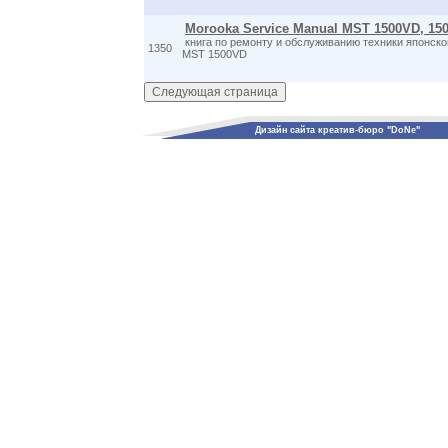
Morooka Service Manual MST 1500VD, 15
книга по ремонту и обслуживанию техники японско
1350
MST 1500VD
Дизайн сайта креатив-бюро "DoNe"