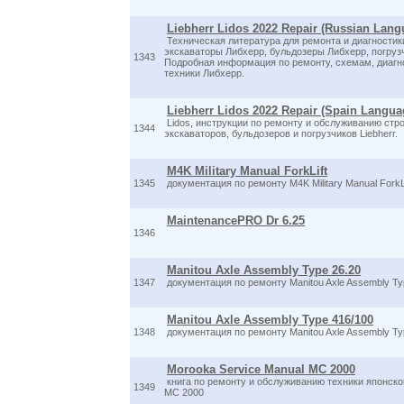
Liebherr Lidos 2022 Repair (Russian Lang
Техническая литература для ремонта и диагностик
экскаваторы Либхерр, бульдозеры Либхерр, погрузч
1343
Подробная информация по ремонту, схемам, диагн
техники Либхерр.
Liebherr Lidos 2022 Repair (Spain Langua
Lidos, инструкции по ремонту и обслуживанию стро
1344
экскаваторов, бульдозеров и погрузчиков Liebherr.
M4K Military Manual ForkLift
1345
документация по ремонту M4K Military Manual ForkLi
MaintenancePRO Dr 6.25
1346
Manitou Axle Assembly Type 26.20
1347
документация по ремонту Manitou Axle Assembly Ty
Manitou Axle Assembly Type 416/100
1348
документация по ремонту Manitou Axle Assembly Ty
Morooka Service Manual MC 2000
книга по ремонту и обслуживанию техники японско
1349
MC 2000