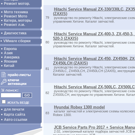
Ремонт мотор.
Hitachi Service Manual ZX-330/330LC, ZX
Мото техника
(ZAXIS)
Ремонт Мото
79
руководство по ремонту Hitachi, электрические схе
Катера, моторы
управлению Хитачи. Каталог запчастей.
Ремонт л.м.
Диагностика
Hitachi Service Manual ZX-400-3, ZX-450-3, 
520-3 (ZAXIS)
VMware сборки
80
руководство по ремонту Hitachi, электрические схе
управлению Хитачи. Каталог запчастей.
Европа
Азия
Америка
Hitachi Service Manual ZX-450, ZX450H, Z
Япония
ZX450LCH (ZAXIS)
Китай
руководство по ремонту Hitachi, электрические схе
81
ZX450LC, ZX450LCH, ZX450LCH (ZAXIS), инструкции
Каталог запчастей.
Hitachi Service Manual ZX-500LC, ZX500L
руководство по ремонту Hitachi, электрические схе
82
ZX500LCH, инструкции по управлению Хитачи. Катал
ИСКАТЬ ВЕЗДЕ
Hyundai Robex 1300 model
для печати
каталог запчастей и электрические схемы колесного
83
Карта сайта
Robex 1300.
Авто ссылки
JCB Service Parts Pro 2017 + Service Manu
2.02, электронный каталог подбора запчастей JCB 