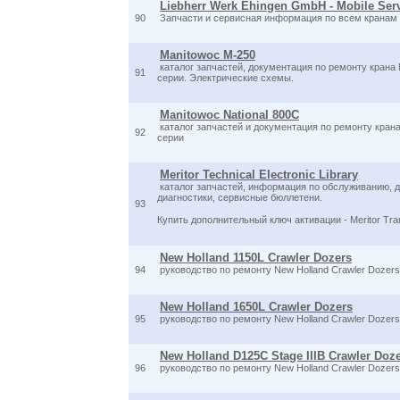
Liebherr Werk Ehingen GmbH - Mobile Serv
90
Запчасти и сервисная информация по всем кранам 
Manitowoc M-250
каталог запчастей, документация по ремонту крана 
91
серии. Электрические схемы.
Manitowoc National 800C
каталог запчастей и документация по ремонту крана
92
серии
Meritor Technical Electronic Library
каталог запчастей, информация по обслуживанию, д
диагностики, сервисные бюллетени.
93
Купить дополнительный ключ активации - Meritor Tr
New Holland 1150L Crawler Dozers
94
руководство по ремонту New Holland Crawler Dozers 
New Holland 1650L Crawler Dozers
95
руководство по ремонту New Holland Crawler Dozers
New Holland D125C Stage IIIB Crawler Doz
96
руководство по ремонту New Holland Crawler Dozers