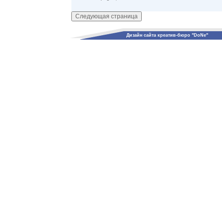
Дизайн сайта креатив-бюро "DoNe"