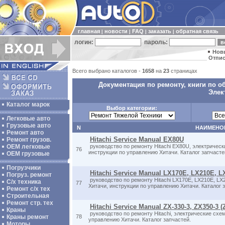
главная
новости
FAQ
заказать
обратная связь
|
|
|
|
логин:
пароль:
Нов
Отпис
Всего выбрано каталогов -
1658
на
23
страницах
Документация по ремонту, книги по о
Элек
Каталог марок
Выбор категории:
Легковые авто
Грузовые авто
N
НАИМЕНО
Ремонт авто
Hitachi Service Manual EX80U
Ремонт грузов.
ОЕМ легковые
руководство по ремонту Hitachi EX80U, электричес
76
инструкции по управлению Хитачи. Каталог запчасте
OEM грузовые
Погрузчики
Hitachi Service Manual LX170E, LX210E, 
Погруз. ремонт
руководство по ремонту Hitachi LX170E, LX210E, L
С/х техника
77
Хитачи, инструкции по управлению Хитачи. Каталог 
Ремонт с/х тех
Строительная
Ремонт стр. тех
Hitachi Service Manual ZX-330-3, ZX350-3 (
Краны
руководство по ремонту Hitachi, электрические схе
Краны ремонт
78
управлению Хитачи. Каталог запчастей.
Моторы