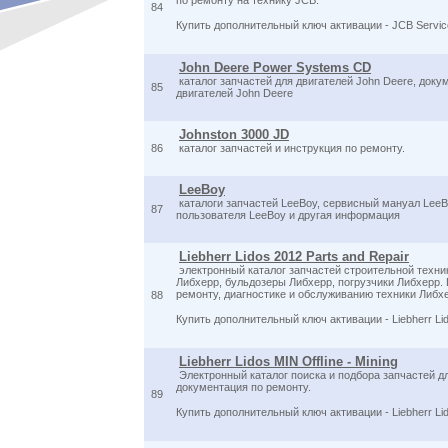
по ремонту на технику JCB.
84
Купить дополнительный ключ активации - JCB Service
John Deere Power Systems CD
каталог запчастей для двигателей John Deere, доку
85
двигателей John Deere
Johnston 3000 JD
86
каталог запчастей и инструкция по ремонту.
LeeBoy
каталоги запчастей LeeBoy, сервисный мануал LeeB
87
пользователя LeeBoy и другая информация
Liebherr Lidos 2012 Parts and Repair
электронный каталог запчастей строительной техни
Либхерр, бульдозеры Либхерр, погрузчики Либхерр
ремонту, диагностике и обслуживанию техники Либх
88
Купить дополнительный ключ активации - Liebherr Li
Liebherr Lidos MIN Offline - Mining
Электронный каталог поиска и подбора запчастей для
документация по ремонту.
89
Купить дополнительный ключ активации - Liebherr Li