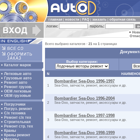
главная
новости
FAQ
заказать
обратная связь
|
|
|
|
логин:
пароль:
Нов
Отпис
Всего выбрано каталогов -
21
на
1
страницах
Документа
Выбор категории:
Каталог марок
Легковые авто
N
НАИМЕНО
Грузовые авто
Bombardier Sea-Doo 1996-1997
Ремонт авто
1
Sea-Doo, запчасти, ремонт, аксессуары и др.
Ремонт грузов.
ОЕМ легковые
OEM грузовые
Bombardier Sea-Doo 1996-2004
2
Sea-Doo, запчасти, ремонт, аксессуары и др.
Погрузчики
Погруз. ремонт
С/х техника
Bombardier Sea-Doo 1997-1998
Ремонт с/х тех
3
Sea-Doo, запчасти, ремонт, аксессуары и др.
Строительная
Ремонт стр. тех
Краны
Bombardier Sea-Doo 1998-1999
Краны ремонт
4
Sea-Doo, запчасти, ремонт, аксессуары и др.
Моторы