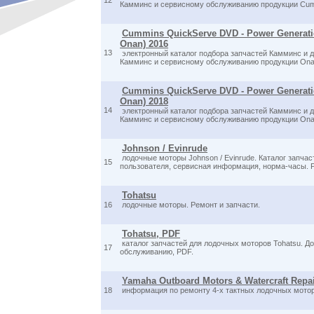
12
Камминс и сервисному обслуживанию продукции Cum
Cummins QuickServe DVD - Power Generati
Onan) 2016
13
электронный каталог подбора запчастей Камминс и 
Камминс и сервисному обслуживанию продукции On
Cummins QuickServe DVD - Power Generati
Onan) 2018
14
электронный каталог подбора запчастей Камминс и 
Камминс и сервисному обслуживанию продукции On
Johnson / Evinrude
лодочные моторы Johnson / Evinrude. Каталог запчас
15
пользователя, сервисная информация, норма-часы. 
Tohatsu
16
лодочные моторы. Ремонт и запчасти.
Tohatsu, PDF
каталог запчастей для лодочных моторов Tohatsu. Д
17
обслуживанию, PDF.
Yamaha Outboard Motors & Watercraft Repai
18
информация по ремонту 4-х тактных лодочных мотор