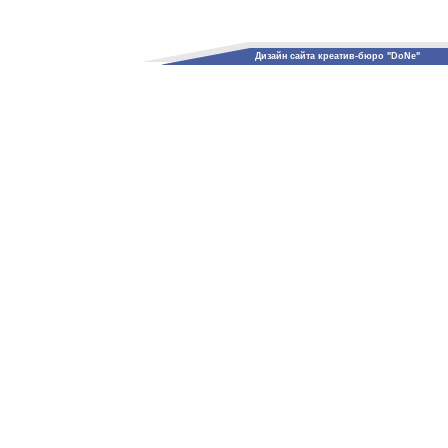
Дизайн сайта креатив-бюро "DoNe"