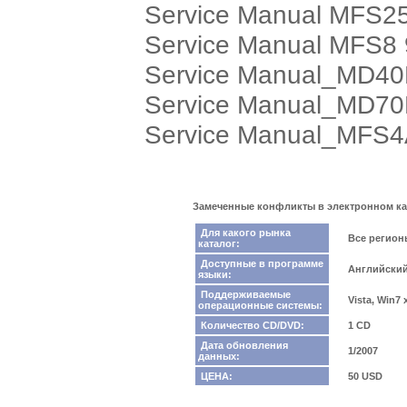
Service Manual MFS2
Service Manual MFS8 
Service Manual_MD40
Service Manual_MD70
Service Manual_MFS
Замеченные конфликты в электронном кат
Для какого рынка
Все регио
каталог:
Доступные в программе
Английский
языки:
Поддерживаемые
Vista, Win7
операционные системы:
Количество CD/DVD:
1 CD
Дата обновления
1/2007
данных:
ЦЕНА:
50 USD