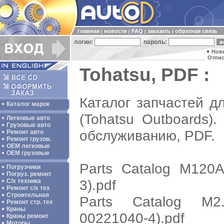
главная
новости
FAQ
заказать
обратная связь
|
|
|
|
логин:
пароль:
Нов
Отпис
Tohatsu, PDF :
Каталог запчастей д
Каталог марок
(Tohatsu Outboards)
Легковые авто
Грузовые авто
обслуживанию, PDF.
Ремонт авто
Ремонт грузов.
ОЕМ легковые
OEM грузовые
Parts Catalog M120A
Погрузчики
Погруз. ремонт
3).pdf
С/х техника
Ремонт с/х тех
Строительная
Parts Catalog M2.
Ремонт стр. тех
Краны
00221040-4).pdf
Краны ремонт
Моторы