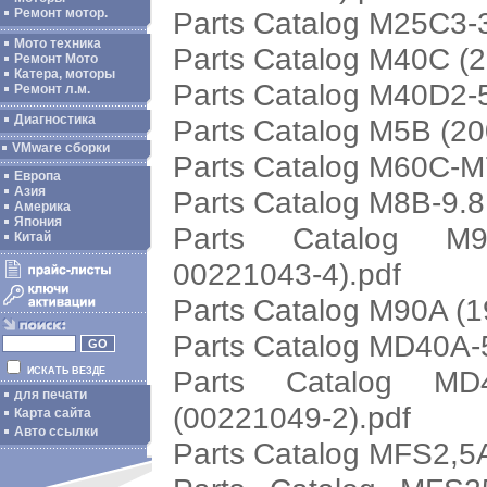
Parts Catalog M25C3-3
Ремонт мотор.
Мото техника
Parts Catalog M40C (2
Ремонт Мото
Катера, моторы
Parts Catalog M40D2-5
Ремонт л.м.
Диагностика
Parts Catalog M5B (20
VMware сборки
Parts Catalog M60C-M
Европа
Азия
Parts Catalog M8B-9.8
Америка
Япония
Parts Catalog M9
Китай
00221043-4).pdf
Parts Catalog M90A (1
Parts Catalog MD40A-
Parts Catalog MD
ИСКАТЬ ВЕЗДЕ
для печати
(00221049-2).pdf
Карта сайта
Авто ссылки
Parts Catalog MFS2,5A