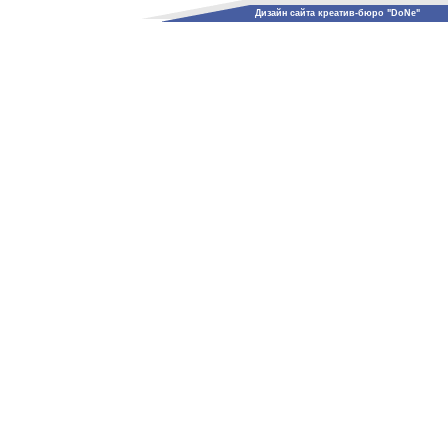
Дизайн сайта креатив-бюро "DoNe"