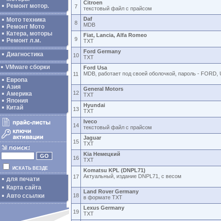
Citroen
Ремонт мотор.
7
текстовый файл с прайсом
Daf
Мото техника
8
MDB
Ремонт Мото
Катера, моторы
Fiat, Lancia, Alfa Romeo
9
Ремонт л.м.
TXT
Ford Germany
Диагностика
10
TXT
VMware сборки
Ford Usa
MDB, работает под своей оболочкой, пароль - FORD,
11
Европа
Азия
General Motors
12
Америка
TXT
Япония
Hyundai
Китай
13
TXT
Iveco
14
текстовый файл с прайсом
Jaguar
15
TXT
Kia Немецкий
16
TXT
ИСКАТЬ ВЕЗДЕ
Komatsu KPL (DNPL71)
Актуальный, издание DNPL71, с весом
17
для печати
Карта сайта
Land Rover Germany
Авто ссылки
18
в формате TXT
Lexus Germany
19
TXT