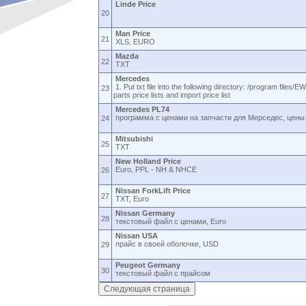
Linde Price
20
Man Price
21
XLS, EURO
Mazda
22
TXT
Mercedes
1. Put txt file into the following directory: /program files
23
parts price lists and import price list
Mercedes PL74
программа с ценами на запчасти для Мерседес, цены 
24
Mitsubishi
25
TXT
New Holland Price
Euro, PPL - NH & NHCE
26
Nissan ForkLift Price
27
TXT, Euro
Nissan Germany
28
текстовый файл с ценами, Euro
Nissan USA
прайс в своей оболочке, USD
29
Peugeot Germany
30
текстовый файл с прайсом