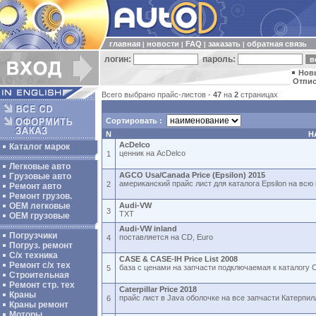
главная
новости
FAQ
заказать
обратная связь
|
|
|
|
логин:
пароль:
Нов
Отпис
Всего выбрано прайс-листов -
47
на
2
страницах
Сортировать :
N
Н
AcDelco
Каталог марок
ценник на AcDelco
1
Легковые авто
AGCO Usa/Canada Price (Epsilon) 2015
Грузовые авто
американский прайс лист для каталога Epsilon на вс
2
Ремонт авто
Ремонт грузов.
ОЕМ легковые
Audi-VW
3
TXT
OEM грузовые
Audi-VW inland
Погрузчики
поставляется на CD, Euro
4
Погруз. ремонт
С/х техника
CASE & CASE-IH Price List 2008
Ремонт с/х тех
база с ценами на запчасти подключаемая к каталогу
5
Строительная
Ремонт стр. тех
Caterpillar Price 2018
Краны
прайс лист в Java оболочке на все запчасти Катерпи
6
Краны ремонт
Моторы