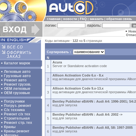
главная
новости
FAQ
заказать
обратная связь
|
|
|
|
логин:
пароль:
Нов
Отпис
Коды активации -
122
на
5
страницах
Сортировать :
N
Acura
Каталог марок
Server or Standalone activation code
1
Легковые авто
Allison Activation Code 6.x - 8.x
Грузовые авто
код активации для диагностической программы Allison 
2
Ремонт авто
Ремонт грузов.
ОЕМ легковые
Allison Activation Code 9.x-13.x
код активации для диагностической программы Allison
3
OEM грузовые
Погрузчики
Bentley Publisher eBAHN : Audi A4: 1996-2001; S4:
код для запуска
Погруз. ремонт
4
С/х техника
Ремонт с/х тех
Bentley Publisher eBAHN : Audi A4: 2002 ->
Строительная
код для запуска
5
Ремонт стр. тех
Краны
Bentley Publisher eBAHN : Audi A8, S8: 1997-2005
Краны ремонт
код для запуска
6
Моторы