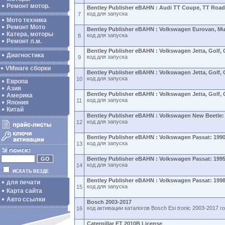
Ремонт мотор.
Bentley Publisher eBAHN : Audi TT Coupe, TT Road
код для запуска
7
Мото техника
Ремонт Мото
Bentley Publisher eBAHN : Volkswagen Eurovan, Mul
Катера, моторы
код для запуска
8
Ремонт л.м.
Bentley Publisher eBAHN : Volkswagen Jetta, Golf, 
Диагностика
код для запуска
9
VMware сборки
Bentley Publisher eBAHN : Volkswagen Jetta, Golf, 
код для запуска
10
Европа
Азия
Bentley Publisher eBAHN : Volkswagen Jetta, Golf, 
Америка
код для запуска
11
Япония
Китай
Bentley Publisher eBAHN : Volkswagen New Beetle:
код для запуска
12
Bentley Publisher eBAHN : Volkswagen Passat: 199
код для запуска
13
Bentley Publisher eBAHN : Volkswagen Passat: 199
код для запуска
14
ИСКАТЬ ВЕЗДЕ
Bentley Publisher eBAHN : Volkswagen Passat: 199
для печати
код для запуска
15
Карта сайта
Авто ссылки
Bosch 2003-2017
код активации каталогов Bosch Esi tronic 2003-2017 г
16
Caterpillar ET 2010B License