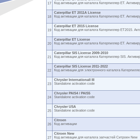
Код активации для каталога Катерпиллер ET. Активиру
17
Caterpillar ET 2011A License
Код активации для каталога Катерпиллер ET. Активиру
18
Caterpillar ET 2015 License
Код активации для каталога Катерпиллер ET2015. Акт
19
Caterpillar ET License
Код активации для каталога Катерпиллер ET. Активиру
20
Caterpillar SIS License 2009-2010
Код активации для каталога Катерпиллер SIS. Активи
21
Caterpillar SIS License 2011-2022
Код активации для электронного каталога Катерпиллер
22
Chrysler Internationall III
Standalone activation code
23
Chrysler PAIS4 / PAIS5
Standalone activation code
24
Chrysler USA
Standalone activation code
25
Citroen
Код активации
26
Citroen New
Код активации для каталога запчастей Ситроен New
27