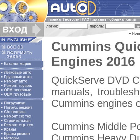
главная
новости
FAQ
заказать
обратная связь
|
|
|
|
логин:
пароль:
Нов
Cummins Quick
Engines 2016 
Каталог марок
Легковые авто
QuickServe DVD Cu
Грузовые авто
Ремонт авто
Ремонт грузов.
manuals, troublesh
ОЕМ легковые
OEM грузовые
Cummins engines of 
Погрузчики
Погруз. ремонт
С/х техника
Ремонт с/х тех
Строительная
Cummins Middle P
Ремонт стр. тех
Краны
Краны ремонт
Cummins Heavy Du
Моторы