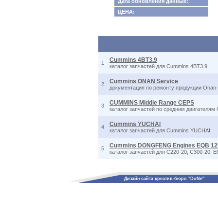
Дата обновления данных:
ЦЕНА:
Cummins 4BT3.9
1
каталог запчастей для Cummins 4BT3.9
Cummins ONAN Service
2
документация по ремонту продукции Onan
CUMMINS Middle Range CEPS
3
каталог запчастей по средним двигателям
Cummins YUCHAI
4
каталог запчастей для Cummins YUCHAI.
Cummins DONGFENG Engines EQB 125-
5
каталог запчастей для С220-20, С300-20, E
Дизайн сайта креатив-бюро "DoNe"