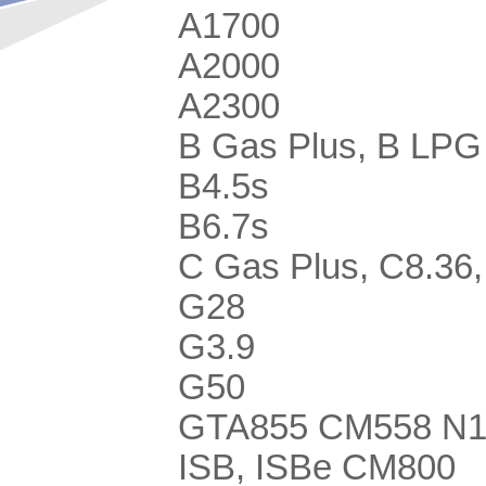
A1700
A2000
A2300
B Gas Plus, B LPG
B4.5s
B6.7s
C Gas Plus, C8.36,
G28
G3.9
G50
GTA855 CM558 N10
ISB, ISBe CM800