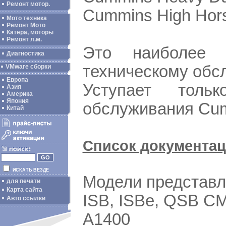
Ремонт мотор.
Cummins High Hor
Мото техника
Ремонт Мото
Катера, моторы
Ремонт л.м.
Это наиболее
Диагностика
техническому обс
VMware сборки
Европа
Уступает толь
Азия
Америка
Япония
обслуживания Cu
Китай
Список документац
ИСКАТЬ ВЕЗДЕ
Модели представл
для печати
Карта сайта
ISB, ISBe, QSB CM
Авто ссылки
A1400