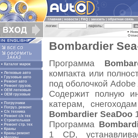
главная
новости
FAQ
заказать
обратная связь
|
|
|
|
логин:
пароль:
Нов
Отпис
Bombardier Sea
Программа
Bombar
Каталог марок
компакта или полнос
Легковые авто
Грузовые авто
под оболочкой Adobe 
Ремонт авто
Ремонт грузов.
ОЕМ легковые
Cодержит полную и
OEM грузовые
катерам, снегохода
Погрузчики
Погруз. ремонт
Bombardier SeaDoo
1
С/х техника
Ремонт с/х тех
Строительная
Программа
Bombardi
Ремонт стр. тех
Краны
1 CD, устанавлива
Краны ремонт
Моторы