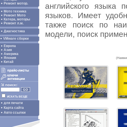
английского языка 
Ремонт мотор.
Мото техника
языков. Имеет удоб
Ремонт Мото
Катера, моторы
также поиск по наи
Ремонт л.м.
Диагностика
модели, поиск приме
VMware сборки
Европа
Азия
Америка
Япония
(Нажми
Китай
ИСКАТЬ ВЕЗДЕ
для печати
Карта сайта
Авто ссылки