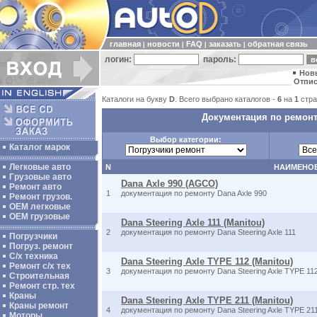
главная
новости
FAQ
заказать
обратная связь
|
|
|
|
логин:
пароль:
Нов
Отпис
Каталоги на букву
D
. Всего выбрано каталогов -
6
на
1
стра
Документация по ремонт
Выбор категории:
Каталог марок
Легковые авто
N
НАИМЕНО
Грузовые авто
Dana Axle 990 (AGCO)
Ремонт авто
1
документация по ремонту Dana Axle 990
Ремонт грузов.
ОЕМ легковые
OEM грузовые
Dana Steering Axle 111 (Manitou)
2
документация по ремонту Dana Steering Axle 111
Погрузчики
Погруз. ремонт
С/х техника
Dana Steering Axle TYPE 112 (Manitou)
Ремонт с/х тех
3
документация по ремонту Dana Steering Axle TYPE 11
Строительная
Ремонт стр. тех
Краны
Dana Steering Axle TYPE 211 (Manitou)
Краны ремонт
4
документация по ремонту Dana Steering Axle TYPE 21
Моторы