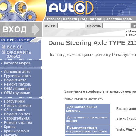
главная
новости
FAQ
заказать
обратная связь
|
|
|
|
логин:
пароль:
Нов
Отпис
Dana Steering Axle TYPE 211
Полная документация по ремонту Dana System 
Каталог марок
Легковые авто
Грузовые авто
Ремонт авто
Ремонт грузов.
ОЕМ легковые
Замеченные конфликты в электронном ката
OEM грузовые
Конфликтов не замечено
Погрузчики
Погруз. ремонт
Для какого рынка
Все регио
С/х техника
каталог:
Ремонт с/х тех
Доступные в программе
Строительная
Английски
языки:
Ремонт стр. тех
Краны
Поддерживаемые
Vista, Win7
Краны ремонт
операционные системы:
Моторы