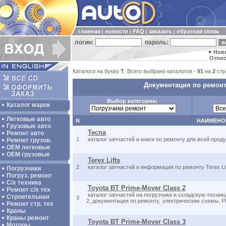
главная
новости
FAQ
заказать
обратная связь
|
|
|
|
логин:
пароль:
Нов
Отпис
Каталоги на букву
T
. Всего выбрано каталогов -
91
на
2
стр
Документация по ремонт
Выбор категории:
Каталог марок
Легковые авто
N
НАИМЕНО
Грузовые авто
Tecna
Ремонт авто
1
каталог запчастей и книги по ремонту для всей про
Ремонт грузов.
ОЕМ легковые
OEM грузовые
Terex Lifts
2
каталог запчастей и информация по ремонту Terex Li
Погрузчики
Погруз. ремонт
С/х техника
Toyota BT Prime-Mover Class 2
Ремонт с/х тех
каталог запчастей на погрузчики и складскую техник
Строительная
3
2, документация по ремонту, электрические схемы, P
Ремонт стр. тех
Краны
Краны ремонт
Toyota BT Prime-Mover Class 3
Моторы