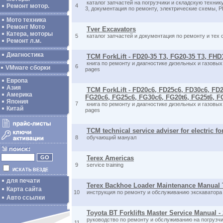
каталог запчастей на погрузчики и складскую техник
Ремонт мотор.
4
3, документация по ремонту, электрические схемы, P
Мото техника
Ремонт Мото
Tver Excavators
Катера, моторы
5
каталог запчастей и документация по ремонту и тех
Ремонт л.м.
Диагностика
TCM ForkLift - FD20-35 T3, FG20-35 T3, FHD
книга по ремонту и диагностике дизельных и газовых
6
VMware сборки
pages
Европа
Азия
TCM ForkLift - FD20c6, FD25c6, FD30c6, FD2
Америка
FG20c6, FG25c6, FG30c6, FG20t6, FG25t6, F
Япония
7
книга по ремонту и диагностике дизельных и газовых
Китай
pages
TCM technical service adviser for electric for
8
обучающий мануал
Terex Americas
9
service training
ИСКАТЬ ВЕЗДЕ
для печати
Terex Backhoe Loader Maintenance Manual
Карта сайта
10
инструкция по ремонту и обслуживанию экскаватора 
Авто ссылки
Toyota BT Forklifts Master Service Manual 
руководство по ремонту и обслуживанию на погрузчи
11