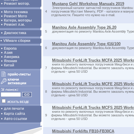
Ремонт мотор.
Mustang Gehl Workshop Manuals 2019
Электронный каталог запчастей погрузчиков Manitou
4
погрузчиков Мустанг Миниту, PDF - каталоги и мануа
Мото техника
отдельности. Пишите что нужно на e-mail.
Ремонт Мото
Катера, моторы
Ремонт л.м.
Manitou Axle Assembly Type 26.20
5
документация по ремонту Manitou Axle Assembly Type
Диагностика
VMware сборки
Manitou Axle Assembly Type 416/100
6
документация по ремонту Manitou Axle Assembly Type
Европа
Азия
Америка
Mitsubishi ForkLift Trucks MCFA 2025 Wor
Япония
книги по ремонту вилочных погрузчиков Мицубиси и 
Китай
7
фирмы Mitsubishi Industrial. Вы можете заказать нуж
отдельно - цена 50 USD
Mitsubishi ForkLift Trucks MCFE 2025 Wor
книги по ремонту вилочных погрузчиков Мицубиси и 
8
фирмы Mitsubishi Industrial. Вы можете заказать нуж
отдельно - цена 50 USD
ИСКАТЬ ВЕЗДЕ
Mitsubishi ForkLift Trucks MCFS 2025 Wor
для печати
книги по ремонту вилочных погрузчиков Мицубиси и 
Карта сайта
9
фирмы Mitsubishi Industrial. Вы можете заказать нуж
Авто ссылки
отдельно - цена 50 USD
Mitsubishi Forklifts FB10-FB30CA