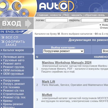
главная
новости
FAQ
заказать
обратная связь
|
|
|
|
логин:
пароль:
Нов
Отпис
Каталоги на букву
M
. Всего выбрано каталогов -
64
на
1
стр
Документация по ремонт
Выбор категории:
Каталог марок
Легковые авто
N
НАИМЕНО
Грузовые авто
Manitou Workshop Manuals 2024
Ремонт авто
Электронный каталог запчастей погрузчиков Manitou
Ремонт грузов.
1
погрузчиков Миниту, PDF - каталоги и мануалы прода
ОЕМ легковые
Пишите серийник на e-mail.
OEM грузовые
Погрузчики
Mark Lift
Погруз. ремонт
2
Parts Manuals, Service, Operation and Maintenance Man
С/х техника
Ремонт с/х тех
Строительная
Moffett
Ремонт стр. тех
электронный каталог запчастей погрузчиков MOFFET
3
Краны
инструкции по монтажу, электрические схемы MOFF
Краны ремонт
Моторы