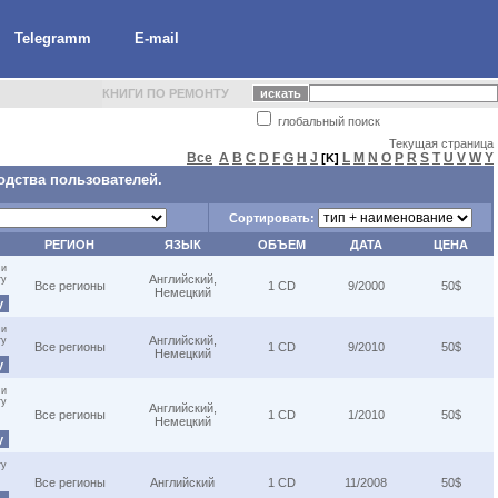
Telegramm
E-mail
КНИГИ ПО РЕМОНТУ
глобальный поиск
Текущая страница
Все
A
B
C
D
F
G
H
J
L
M
N
O
P
R
S
T
U
V
W
Y
[K]
одства пользователей.
Сортировать:
РЕГИОН
ЯЗЫК
ОБЪЕМ
ДАТА
ЦЕНА
 и
Английский,
ту
Все регионы
1 CD
9/2000
50$
Немецкий
у
 и
Английский,
ту
Все регионы
1 CD
9/2010
50$
Немецкий
у
 и
ту
Английский,
Все регионы
1 CD
1/2010
50$
Немецкий
у
ту
Все регионы
Английский
1 CD
11/2008
50$