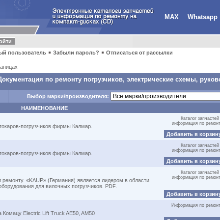
MAX
Whatsapp
ый пользователь
Забыли пароль?
Отписаться от рассылки
аницах
Документация по ремонту погрузчиков, электрические схемы, руков
Выбор марки/производителя:
НАИМЕНОВАНИЕ
Каталог запчастей
информация по ремон
втокаров-погрузчиков фирмы Калмар.
Добавить в корзин
Каталог запчастей
информация по ремон
втокаров-погрузчиков фирмы Калмар.
Добавить в корзин
Каталог запчастей
информация по ремон
и ремонту. «KAUP» (Германия) является лидером в области
оборудования для вилочных погрузчиков. PDF.
Добавить в корзин
Информация по ремон
омацу Electric Lift Truck AE50, AM50