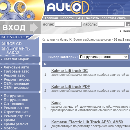
главная
новости
FAQ
заказать
обратная связь
|
|
|
|
логин:
пароль:
Нов
Каталоги на букву
K
. Всего выбрано каталогов -
36
на
1
стр
Выбор категории:
Каталог марок
N
Легковые авто
Kalmar Lift truck DC
Грузовые авто
1
электронный каталог поиска и подбора запчастей а
Ремонт авто
Ремонт грузов.
ОЕМ легковые
Kalmar Lift truck PDF
OEM грузовые
2
электронный каталог поиска и подбора запчастей а
Погрузчики
Погруз. ремонт
Kaup
С/х техника
каталог запчастей, документация по обслуживанию 
Ремонт с/х тех
3
проектирования и изготовления сменного навесного 
Строительная
Ремонт стр. тех
Краны
Komatsu Electric Lift Truck AE50, AM50
Краны ремонт
4
документация по ремонту электрического погрузчика К
Моторы