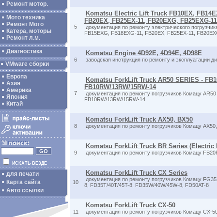
Ремонт мотор.
Komatsu Electric Lift Truck FB10EX, FB1
Мото техника
FB20EX, FB25EX-11, FB20EXG, FB25EXG-11,
Ремонт Мото
5
документация по ремонту электрического погрузчика 
Катера, моторы
FB15EXG, FB18EXG-11, FB20EX, FB25EX-11, FB20EX
Ремонт л.м.
Диагностика
Komatsu Engine 4D92E, 4D94E, 4D98E
6
заводская инструкция по ремонту и эксплуатации д
VMware сборки
Европа
Komatsu ForkLift Truck AR50 SERIES - FB10
Азия
FB10RW/13RW/15RW-14
Америка
7
документация по ремонту погрузчиков Комацу AR50 
Япония
FB10RW/13RW/15RW-14
Китай
Komatsu ForkLift Truck AX50, BX50
8
документация по ремонту погрузчиков Комацу AX50
Komatsu ForkLift Truck BR Series (Electric
9
документация по ремонту погрузчиков Комацу FB20R
ИСКАТЬ ВЕЗДЕ
Komatsu ForkLift Truck CX Series
для печати
документация по ремонту погрузчиков Комацу FG35
Карта сайта
10
8, FD35T/40T/45T-8, FD35W/40W/45W-8, FD50AT-8
Авто ссылки
Komatsu ForkLift Truck CX-50
11
документация по ремонту погрузчиков Комацу CX-5