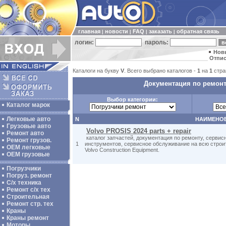
главная
новости
FAQ
заказать
обратная связь
|
|
|
|
логин:
пароль:
Нов
Отпис
Каталоги на букву
V
. Всего выбрано каталогов -
1
на
1
стра
Документация по ремонт
Выбор категории:
Каталог марок
Легковые авто
N
НАИМЕНО
Грузовые авто
Volvo PROSIS 2024 parts + repair
Ремонт авто
каталог запчастей, документация по ремонту, сервис
Ремонт грузов.
1
инструментов, сервисное обслуживание на всю стро
ОЕМ легковые
Volvo Construction Equipment.
OEM грузовые
Погрузчики
Погруз. ремонт
С/х техника
Ремонт с/х тех
Строительная
Ремонт стр. тех
Краны
Краны ремонт
Моторы