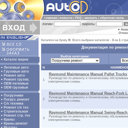
главная
новости
FAQ
заказать
обратная связь
|
|
|
|
логин:
пароль:
Нов
Отпис
Каталоги на букву
R
. Всего выбрано каталогов -
3
на
1
стра
Документация по ремонт
Выбор категории:
Каталог марок
Легковые авто
N
НАИМЕНО
Грузовые авто
Raymond Maintenance Manual Pallet Trucks
Ремонт авто
Руководство по ремонту и техническому обслуживан
Ремонт грузов.
1
электрические схемы.
ОЕМ легковые
OEM грузовые
Raymond Maintenance Manual Reach-Fork Li
Погрузчики
Руководство по ремонту и техническому обслуживан
2
Погруз. ремонт
электрические схемы.
С/х техника
Ремонт с/х тех
Строительная
Raymond Maintenance Manual Swing-Reach
Ремонт стр. тех
Руководство по ремонту и техническому обслуживан
3
Краны
электрические схемы.
Краны ремонт
Моторы