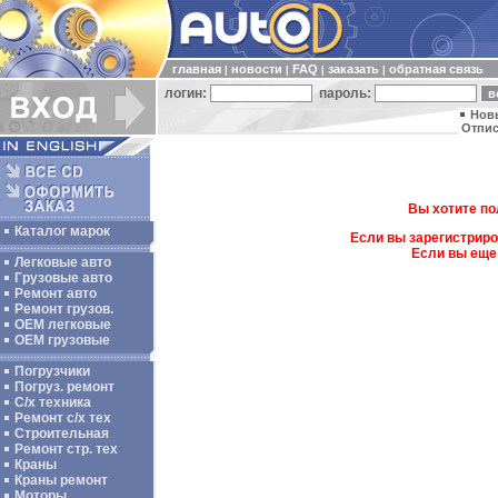
главная
новости
FAQ
заказать
обратная связь
|
|
|
|
логин:
пароль:
Нов
Отпис
Вы хотите по
Каталог марок
Если вы зарегистриро
Если вы еще
Легковые авто
Грузовые авто
Ремонт авто
Ремонт грузов.
ОЕМ легковые
OEM грузовые
Погрузчики
Погруз. ремонт
С/х техника
Ремонт с/х тех
Строительная
Ремонт стр. тех
Краны
Краны ремонт
Моторы