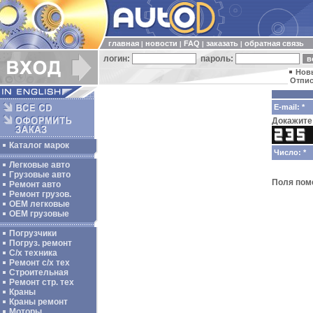
главная
новости
FAQ
заказать
обратная связь
|
|
|
|
логин:
пароль:
Нов
Отпис
E-mail: *
Докажите 
Каталог марок
Число: *
Легковые авто
Грузовые авто
Поля по
Ремонт авто
Ремонт грузов.
ОЕМ легковые
OEM грузовые
Погрузчики
Погруз. ремонт
С/х техника
Ремонт с/х тех
Строительная
Ремонт стр. тех
Краны
Краны ремонт
Моторы