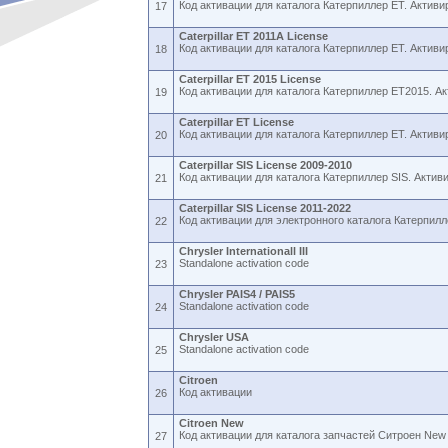
Код активации для каталога Катерпиллер ET. Активи
17
Caterpillar ET 2011A License
Код активации для каталога Катерпиллер ET. Активи
18
Caterpillar ET 2015 License
Код активации для каталога Катерпиллер ET2015. Ак
19
Caterpillar ET License
Код активации для каталога Катерпиллер ET. Активи
20
Caterpillar SIS License 2009-2010
Код активации для каталога Катерпиллер SIS. Актив
21
Caterpillar SIS License 2011-2022
Код активации для электронного каталога Катерпилл
22
Chrysler Internationall III
Standalone activation code
23
Chrysler PAIS4 / PAIS5
Standalone activation code
24
Chrysler USA
Standalone activation code
25
Citroen
Код активации
26
Citroen New
Код активации для каталога запчастей Ситроен New
27