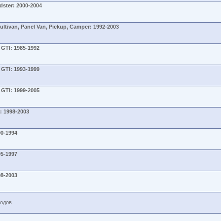
dster: 2000-2004
ltivan, Panel Van, Pickup, Camper: 1992-2003
 GTI: 1985-1992
 GTI: 1993-1999
 GTI: 1999-2005
: 1998-2003
90-1994
95-1997
98-2003
годов