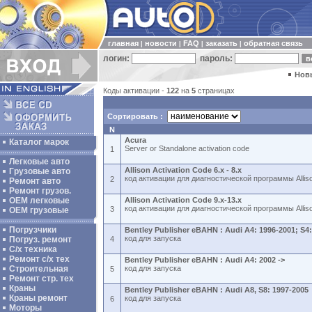
главная
новости
FAQ
заказать
обратная связь
|
|
|
|
логин:
пароль:
Нов
Коды активации -
122
на
5
страницах
Сортировать :
N
Acura
Каталог марок
Server or Standalone activation code
1
Легковые авто
Allison Activation Code 6.x - 8.x
Грузовые авто
код активации для диагностической программы Allison
2
Ремонт авто
Ремонт грузов.
ОЕМ легковые
Allison Activation Code 9.x-13.x
код активации для диагностической программы Alliso
3
OEM грузовые
Погрузчики
Bentley Publisher eBAHN : Audi A4: 1996-2001; S4
код для запуска
Погруз. ремонт
4
С/х техника
Ремонт с/х тех
Bentley Publisher eBAHN : Audi A4: 2002 ->
Строительная
код для запуска
5
Ремонт стр. тех
Краны
Bentley Publisher eBAHN : Audi A8, S8: 1997-2005
Краны ремонт
код для запуска
6
Моторы