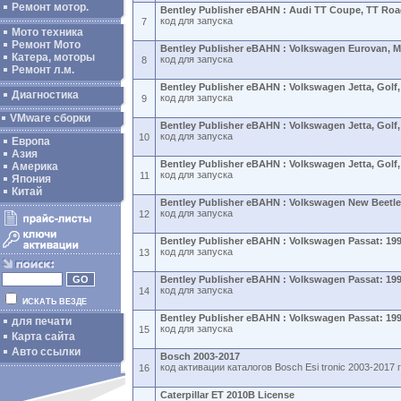
Ремонт мотор.
Bentley Publisher eBAHN : Audi TT Coupe, TT Roa
код для запуска
7
Мото техника
Ремонт Мото
Bentley Publisher eBAHN : Volkswagen Eurovan, Mu
Катера, моторы
код для запуска
8
Ремонт л.м.
Bentley Publisher eBAHN : Volkswagen Jetta, Golf,
Диагностика
код для запуска
9
VMware сборки
Bentley Publisher eBAHN : Volkswagen Jetta, Golf,
код для запуска
10
Европа
Азия
Bentley Publisher eBAHN : Volkswagen Jetta, Golf,
Америка
код для запуска
11
Япония
Китай
Bentley Publisher eBAHN : Volkswagen New Beetle
код для запуска
12
Bentley Publisher eBAHN : Volkswagen Passat: 19
код для запуска
13
Bentley Publisher eBAHN : Volkswagen Passat: 19
код для запуска
14
ИСКАТЬ ВЕЗДЕ
Bentley Publisher eBAHN : Volkswagen Passat: 19
для печати
код для запуска
15
Карта сайта
Авто ссылки
Bosch 2003-2017
код активации каталогов Bosch Esi tronic 2003-2017 
16
Caterpillar ET 2010B License