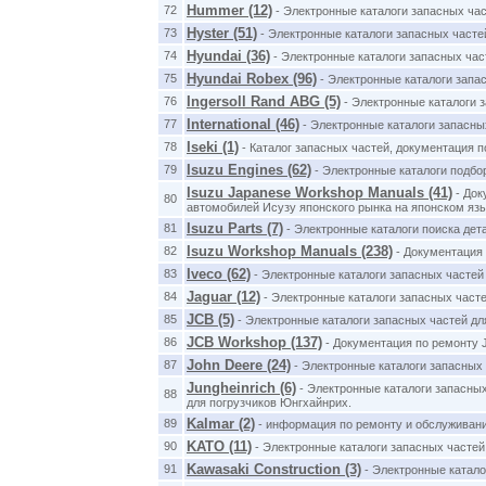
Hummer (12)
72
- Электронные каталоги запасных ча
Hyster (51)
73
- Электронные каталоги запасных часте
Hyundai (36)
74
- Электронные каталоги запасных час
Hyundai Robex (96)
75
- Электронные каталоги запас
Ingersoll Rand ABG (5)
76
- Электронные каталоги з
International (46)
77
- Электронные каталоги запасных
Iseki (1)
78
- Каталог запасных частей, документация п
Isuzu Engines (62)
79
- Электронные каталоги подбо
Isuzu Japanese Workshop Manuals (41)
- Док
80
автомобилей Исузу японского рынка на японском язы
Isuzu Parts (7)
81
- Электронные каталоги поиска дет
Isuzu Workshop Manuals (238)
82
- Документация 
Iveco (62)
83
- Электронные каталоги запасных частей
Jaguar (12)
84
- Электронные каталоги запасных част
JCB (5)
85
- Электронные каталоги запасных частей дл
JCB Workshop (137)
86
- Документация по ремонту 
John Deere (24)
87
- Электронные каталоги запасных 
Jungheinrich (6)
- Электронные каталоги запасны
88
для погрузчиков Юнгхайнрих.
Kalmar (2)
89
- информация по ремонту и обслуживанию
KATO (11)
90
- Электронные каталоги запасных частей
Kawasaki Construction (3)
91
- Электронные катало