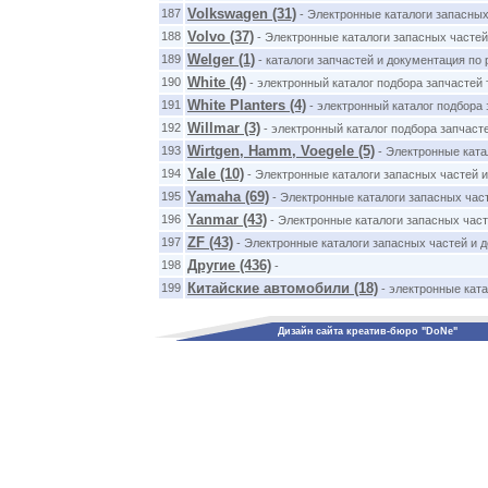
Volkswagen (31)
187
- Электронные каталоги запасных
Volvo (37)
188
- Электронные каталоги запасных частей
Welger (1)
189
- каталоги запчастей и документация по 
White (4)
190
- электронный каталог подбора запчастей 
White Planters (4)
191
- электронный каталог подбора з
Willmar (3)
192
- электронный каталог подбора запчасте
Wirtgen, Hamm, Voegele (5)
193
- Электронные ката
Yale (10)
194
- Электронные каталоги запасных частей и
Yamaha (69)
195
- Электронные каталоги запасных час
Yanmar (43)
196
- Электронные каталоги запасных част
ZF (43)
197
- Электронные каталоги запасных частей и 
Другие (436)
198
-
Китайские автомобили (18)
199
- электронные ката
Дизайн сайта креатив-бюро "DoNe"