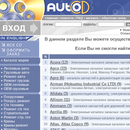
главная
новости
FAQ
заказать
обратная связь
|
|
|
|
логин:
пароль:
Нов
Отпис
В данном разделе Вы можете осуществ
Если Вы не смогли найти
N
Каталог марок
Acura (13)
1
- Электронные каталоги запасных частей
Agco (33)
Легковые авто
- Электронные каталоги запасных частей 
2
Gleaner, Glencoe, Hesston, Loral, Massey Ferguson, Ne
Грузовые авто
Ремонт авто
Agro (6)
3
- каталоги запчастей и документация по ре
Ремонт грузов.
Airman (Hokuetsu Industrial Co LTD) (9)
- эле
ОЕМ легковые
4
строительной техники Airman, электрические и гидра
OEM грузовые
Alldata (3)
5
- документация по ремонту, электричес
Погрузчики
Allison (11)
6
- Электронные каталоги запасных част
Погруз. ремонт
С/х техника
Ammann (3)
7
- каталоги запчастей для дорожной т
Ремонт с/х тех
Aprilia (8)
8
- Электронные каталоги запасных частей 
Строительная
Ремонт стр. тех
Aston Martin (3)
9
- Электронные каталоги запасных
Краны
Atlas, Atlas Copco (9)
10
- Электронные каталоги за
Краны ремонт
Моторы
11