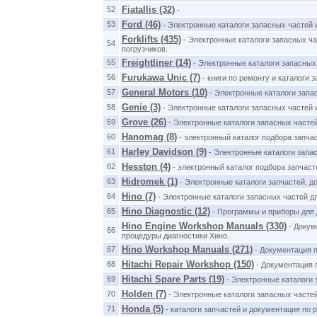
Fiatallis (32)
52
-
Ford (46)
53
- Электронные каталоги запасных частей 
Forklifts (435)
- Электронные каталоги запасных ча
54
погрузчиков.
Freightliner (14)
55
- Электронные каталоги запасных
Furukawa Unic (7)
56
- книги по ремонту и каталоги 
General Motors (10)
57
- Электронные каталоги запа
Genie (3)
58
- Электронные каталоги запасных частей 
Grove (26)
59
- Электронные каталоги запасных часте
Hanomag (8)
60
- электронный каталог подбора запча
Harley Davidson (9)
61
- Электронные каталоги запа
Hesston (4)
62
- электронный каталог подбора запчаст
Hidromek (1)
63
- Электронные каталоги запчастей, 
Hino (7)
64
- Электронные каталоги запасных частей д
Hino Diagnostic (12)
65
- Программы и приборы для 
Hino Engine Workshop Manuals (330)
- Докум
66
процедуры диагностики Хино.
Hino Workshop Manuals (271)
67
- Документация п
Hitachi Repair Workshop (150)
68
- Документация п
Hitachi Spare Parts (19)
69
- Электронные каталоги 
Holden (7)
70
- Электронные каталоги запасных часте
Honda (5)
71
- каталоги запчастей и документация по 