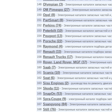
Olympian (3)
148
- Электронные каталоги запасных час
OM Pimespo (27)
149
- Электронные каталоги запасны
Opel (8)
150
- Электронные каталоги запасных частей и
PartSmart (8)
151
- Электронные каталоги запасных час
Perkins (74)
152
- Электронные каталоги запасных част
Peterbilt (10)
153
- Электронные каталоги запчастей и по
Peugeot (13)
154
- Электронные каталоги запасных час
Porsche (22)
155
- Электронные каталоги запасных ча
Raymond (4)
156
- электронные каталоги подбора дета
Renault (33)
157
- Электронные каталоги подбора запас
Renault Trucks (17)
158
- Электронные каталоги поиск
Rover, Land Rover, MGF (37)
159
- Электронные кат
Saab (7)
160
- Электронные каталоги запасных частей 
Scania (10)
161
- Электронные каталоги запасных часте
Seat (6)
162
- Электронные каталоги запасных частей и
Sisu Engines (2)
163
- руководства по ремонту двигат
Skoda (11)
164
- Электронные каталоги запасных часте
SnapOn (53)
165
- Электронные каталоги запасных ча
Spra-Coupe (9)
166
- электронный каталог подбора зап
Ssangyong (84)
167
- Электронные каталоги запасных 
Still (76)
168
- Электронные каталоги запасных частей 