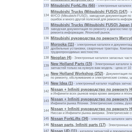
Mitsubishi ForkLifts (66)
133
- электронные каталоги
Mitsubishi Trucks (Mitsubishi FUSO) (147)
- 
134
ФУСО (Mitsubishi FUSO), заводская документация п
ошибок и много другой полезной для ремонта инфор
Mitsubishi Trucks (Mitsubishi FUSO) Japan (
135
заводская документация по ремонту и диагностике г
ремонта информации. Японский рынок.
Mitsubishi руководства по ремонту Митсу
136
Morooka (11)
- электронные каталоги и документац
137
дробильные установки, сварочные тракторы. Компани
труднопроходимых местностях
Neoplan (4)
138
- Электронные каталоги запасных част
New Holland Parts (15)
- Электронные каталоги з
139
запчастей только на нужную вам модель - цена от 1
New Holland Workshop (252)
- Документация по
140
по ремонту, обслуживанию и электрические схемы, ц
New Idea (1)
141
- электронный каталог подбора запчас
Nissan + Infiniti руководство по ремонту Н
142
и Инфинити всех рынков мира кроме америки и японии
Nissan + Infiniti руководство по ремонту Н
143
Инфинити рынка Японии. Электрические схемы, руково
Nissan + Infiniti руководство по ремонту
144
Ниссан и Инфинити рынка америки. Электрические схе
Nissan ForkLifts (34)
145
- электронные каталоги зап
Nissan parts, Infiniti parts (17)
146
- Электронные к
Nissan UD (11)
147
- каталоги запчастей и документац