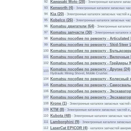
Kawasaki Moto (28)
92
- Электронные каталоги запа
Kenworth (4)
93
- Электронные каталоги запасных час
Kia (20)
94
- Электронные каталоги запасных частей и
Kobelco (26)
95
- Электронные каталоги запасных час
Komatsu двигатели (64)
96
- Электронные каталоги
Komatsu запчасти (30)
97
- Электронные каталоги 
Komatsu пособие по ремонту - Articulated 
98
Komatsu пособие по ремонту - Skid-Steer L
99
Komatsu пособие по ремонту - Бульдозеры
100
Komatsu пособие по ремонту - Вилочные П
101
Komatsu пособие по ремонту - Грейдеры К
102
Komatsu пособие по ремонту - Другие (24)
103
Hydraulic Mining Shovel, Mobile Crusher.
Komatsu пособие по ремонту - Колесный п
104
Komatsu пособие по ремонту - Самосвалы
105
Komatsu пособие по ремонту - Экскаватор
106
Komatsu пособие по ремонту - Экскаватор
107
Krone (1)
108
- Электронные каталоги запасных частей
KTM (8)
109
- Электронные каталоги запасных частей и
Kubota (48)
110
- Электронные каталоги запасных часте
Lamborghini (9)
111
- Электронные каталоги запасных
LaserCat EPICOR (4)
112
- каталоги запчастей америк