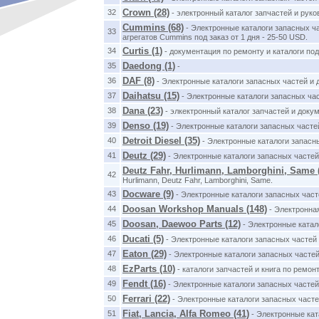
Crown (28)
32
- электронный каталог запчастей и рук
Cummins (68)
- Электронные каталоги запасных ч
33
агрегатов Cummins под заказ от 1 дня - 25-50 USD.
Curtis (1)
34
- документация по ремонту и каталоги по
Daedong (1)
35
-
DAF (8)
36
- Электронные каталоги запасных частей и
Daihatsu (15)
37
- Электронные каталоги запасных ча
Dana (23)
38
- элкектронный каталог запчастей и док
Denso (19)
39
- Электронные каталоги запасных часте
Detroit Diesel (35)
40
- Электронные каталоги запасн
Deutz (29)
41
- Электронные каталоги запасных частей
Deutz Fahr, Hurlimann, Lamborghini, Same (
42
Hurlimann, Deutz Fahr, Lamborghini, Same.
Docware (9)
43
- Электронные каталоги запасных час
Doosan Workshop Manuals (148)
44
- Электронная
Doosan, Daewoo Parts (12)
45
- Электронные катал
Ducati (5)
46
- Электронные каталоги запасных частей 
Eaton (29)
47
- Электронные каталоги запасных частей
EzParts (10)
48
- каталоги запчастей и книга по ремон
Fendt (16)
49
- Электронные каталоги запасных частей
Ferrari (22)
50
- Электронные каталоги запасных част
Fiat, Lancia, Alfa Romeo (41)
51
- Электронные кат