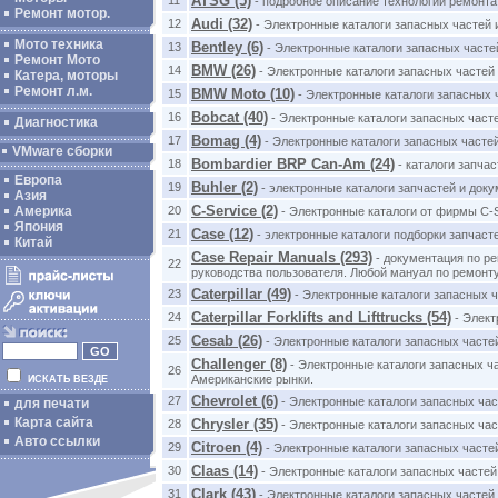
ATSG (5)
- подробное описание технологии ремонта
Ремонт мотор.
Audi (32)
12
- Электронные каталоги запасных частей 
Мото техника
Bentley (6)
13
- Электронные каталоги запасных часте
Ремонт Мото
BMW (26)
14
- Электронные каталоги запасных частей
Катера, моторы
Ремонт л.м.
BMW Moto (10)
15
- Электронные каталоги запасных 
Bobcat (40)
16
- Электронные каталоги запасных часте
Диагностика
Bomag (4)
17
- Электронные каталоги запасных часте
VMware сборки
Bombardier BRP Can-Am (24)
18
- каталоги запча
Европа
Buhler (2)
19
- электронные каталоги запчастей и доку
Азия
C-Service (2)
20
Америка
- Электронные каталоги от фирмы C-S
Япония
Case (12)
21
- электронные каталоги подборки запчаст
Китай
Case Repair Manuals (293)
- документация по ре
22
руководства пользователя. Любой мануал по ремонту 
Caterpillar (49)
23
- Электронные каталоги запасных ч
Caterpillar Forklifts and Lifttrucks (54)
24
- Элект
Cesab (26)
25
- Электронные каталоги запасных часте
Challenger (8)
- Электронные каталоги запасных ча
26
Американские рынки.
ИСКАТЬ ВЕЗДЕ
Chevrolet (6)
27
- Электронные каталоги запасных ча
для печати
Карта сайта
Chrysler (35)
28
- Электронные каталоги запасных час
Авто ссылки
Citroen (4)
29
- Электронные каталоги запасных часте
Claas (14)
30
- Электронные каталоги запасных частей
Clark (43)
31
- Электронные каталоги запасных частей 