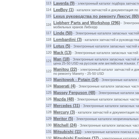
Laverda (9)
113
- электронный каталог подбора запчас
LeeBoy (1)
114
- каталоги запчастей и документация по
Lexus руководства по ремонту Лексус (80)
115
Liebherr Parts and Workshop (296)
- Электронн
116
мобильных кранов Либхерр
Linde (50)
117
- Электронные каталоги запасных частей
Lombardini (3)
118
- каталоги запчастей и руководств
Lotus (5)
119
- Электронные каталоги запасных частей 
Mack (13)
120
- Электронные каталоги запасных частей
Man (18)
- Электронные каталоги запасных частей 
121
цена 25-50 USD на русском или английском языках. 
Manitou (22)
- электронный каталог запчастей и док
122
по ремонту Маниту - 25-50 USD
Manitowok - Potain (14)
123
- Электронные каталоги з
Maserati (4)
124
- Электронные каталоги запасных част
Massey Ferguson (48)
125
- Электронные каталоги за
Mazda (48)
126
- Электронные каталоги запасных часте
Mercedes (31)
127
- Электронные каталоги запасных ч
Mercury (3)
128
- каталоги запчастей и документация п
Meritor (5)
129
- Электронные каталоги неоригинальных 
Mitchell (24)
130
- Электронные каталоги запасных час
Mitsubishi (11)
131
- электронные каталоги поиска и п
Mitsubishi Engines (37)
132
- электронные каталоги 