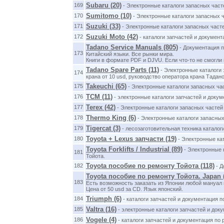
Subaru (20)
169
- Электронные каталоги запасных част
Sumitomo (10)
170
- Электронные каталоги запасных ч
Suzuki (33)
171
- Электронные каталоги запасных част
Suzuki Moto (42)
172
- каталоги запчастей и документ
Tadano Service Manuals (805)
- Документация п
173
Китайский языки. Все рынки мира.
Книги в формате PDF и DJVU. Если что-то не смогли 
Tadano Spare Parts (11)
- Электронные каталоги 
174
крана от 10 usd, руководство оператора крана Тадано
Takeuchi (65)
175
- Электронные каталоги запасных час
TCM (11)
176
- электронные каталоги запчастей и доку
Terex (42)
177
- Электронные каталоги запасных частей 
Thermo King (6)
178
- Электронные каталоги запасных
Tigercat (3)
179
- лесозаготовительная техника каталог
Toyota + Lexus запчасти (19)
180
- Электронные ка
Toyota Forklifts / Industrial (89)
- Электронные к
181
Тойота.
Toyota пособие по ремонту Тойота (118)
182
- Д
Toyota пособие по ремонту Тойота. Japan (
183
Есть возможность заказать из Японии любой мануал 
Цена от 50 usd за CD. Язык японский.
Triumph (6)
184
- каталоги запчастей и документация п
Valtra (16)
185
- электронные каталоги запчастей и док
Vogele (4)
186
- каталоги запчастей и документация по