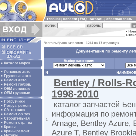
главная
новости
FAQ
заказать
обратная связь
|
|
|
|
логин:
пароль:
Нов
Отпис
Всего выбрано каталогов -
1244
на
17
страницах
Документация по ремонту лег
Выбор категории:
Каталог марок
Легковые авто
N
НАИМЕНОВ
Грузовые авто
Bentley / Rolls-R
Ремонт авто
Ремонт грузов.
ОЕМ легковые
1998-2010
OEM грузовые
Погрузчики
каталог запчастей Бен
Погруз. ремонт
С/х техника
информация по ремонт
Ремонт с/х тех
Строительная
1
Arnage, Bentley Azure, 
Ремонт стр. тех
Краны
Azure T, Bentley Brookla
Краны ремонт
Моторы