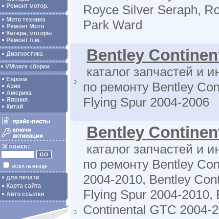
Ремонт мотор.
Royce Silver Seraph, R
Мото техника
Park Ward
Ремонт Мото
Катера, моторы
Ремонт л.м.
Bentley Continen
Диагностика
VMware сборки
каталог запчастей и 
Европа
2
по ремонту Bentley Cont
Азия
Америка
Flying Spur 2004-2006
Япония
Китай
Bentley Continen
каталог запчастей и 
по ремонту Bentley Con
ИСКАТЬ ВЕЗДЕ
2004-2010, Bentley Cont
для печати
Карта сайта
Flying Spur 2004-2010, 
Авто ссылки
Continental GTC 2004-2
3