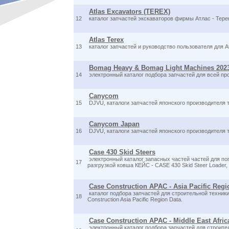
Atlas Excavators (TEREX)
12
каталог запчастей экскаваторов фирмы Атлас - Тере
Atlas Terex
13
каталог запчастей и руководство пользователя для At
Bomag Heavy & Bomag Light Machines 202
14
электронный каталог подбора запчастей для всей 
Canycom
15
DJVU, каталоги запчастей японского производителя 
Canycom Japan
16
DJVU, каталоги запчастей японского производителя 
Case 430 Skid Steers
электронный каталог запасных частей частей для по
17
разгрузкой ковша КЕЙС - CASE 430 Skid Steer Loader,
Case Construction APAC - Asia Pacific Regi
каталог подбора запчастей для строительной техн
18
Construction Asia Pacific Region Data.
Case Construction APAC - Middle East Afric
электронный каталог подбора запчастей для строит