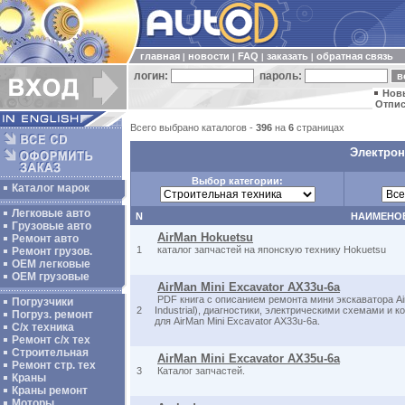
главная
новости
FAQ
заказать
обратная связь
|
|
|
|
логин:
пароль:
Нов
Отпис
Всего выбрано каталогов -
396
на
6
страницах
Электрон
Выбор категории:
Каталог марок
Легковые авто
N
НАИМЕНО
Грузовые авто
AirMan Hokuetsu
Ремонт авто
1
каталог запчастей на японскую технику Hokuetsu
Ремонт грузов.
ОЕМ легковые
OEM грузовые
AirMan Mini Excavator AX33u-6a
PDF книга с описанием ремонта мини экскаватора Ai
Погрузчики
2
Industrial), диагностики, электрическими схемами и 
Погруз. ремонт
для AirMan Mini Excavator AX33u-6a.
С/х техника
Ремонт с/х тех
Строительная
AirMan Mini Excavator AX35u-6a
Ремонт стр. тех
3
Каталог запчастей.
Краны
Краны ремонт
Моторы