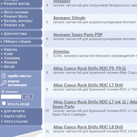
Amkador
Ремонт мотор.
4
каталог запчастей для погрузчиков белорусского за
Мото техника
Ремонт Мото
Ammann Silindir
Катера, моторы
5
каталог запчастей для асфальтоукладчиков Ammann.
Ремонт л.м.
Диагностика
Ammann Spare Parts PDF
6
каталог запчастей для асфальтоукладчиков Ammann.
VMware сборки
Европа
Arimitsu
Азия
7
DJVU, каталоги запчастей японского производителя те
Америка
Япония
Китай
Atlas Copco Rock Drills ROC F9, F9-11
8
каталог запчастей для бурильной техники Atlas Copco
Atlas Copco Rock Drills ROC L7 Drill
9
каталог запчастей для бурильной техники ROC L7 Dril
Atlas Copco Rock Drills ROC L7 mk 11 / At
ИСКАТЬ ВЕЗДЕ
Spare Parts
10
для печати
каталог запчастей для бурильной техники ROC L7 mk 
Spare Parts Catalogue.
Карта сайта
Авто ссылки
Atlas Copco Rock Drills ROC L8 Drill
11
каталог запчастей для бурильной техники ROC L8 Dril