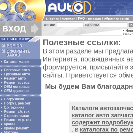
главная
новости
FAQ
заказать
обратная связь
|
|
|
|
логин:
пароль:
Нов
Отпис
Полезные ссылки:
В этом разделе мы предлаг
Интернета, посвященных ав
Каталог марок
формируется, присылайте 
Легковые авто
сайты. Приветствуется обм
Грузовые авто
Ремонт авто
Ремонт грузов.
Мы будем Вам благодарны
ОЕМ легковые
OEM грузовые
Погрузчики
Погруз. ремонт
Каталоги автозапча
С/х техника
Ремонт с/х тех
каталог авто запчас
Строительная
Ремонт стр. тех
содержит подробную
Краны
каталогах по рем
Краны ремонт
. В
Моторы