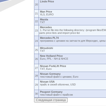
Linde Price
20
Man Price
21
XLS, EURO
Mazda
22
TXT
Mercedes
1. Put txt file into the following directory: /program files
23
parts price lists and import price list
Mercedes PL74
программа с ценами на запчасти для Мерседес, цены 
24
Mitsubishi
25
TXT
New Holland Price
Euro, PPL - NH & NHCE
26
Nissan ForkLift Price
27
TXT, Euro
Nissan Germany
28
текстовый файл с ценами, Euro
Nissan USA
прайс в своей оболочке, USD
29
Peugeot Germany
30
текстовый файл с прайсом