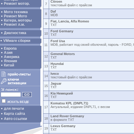
Citroen
Ремонт мотор.
7
текстовый файл с прайсом
Daf
Мото техника
8
MDB
Ремонт Мото
Катера, моторы
Fiat, Lancia, Alfa Romeo
9
Ремонт л.м.
TXT
Ford Germany
Диагностика
10
TXT
VMware сборки
Ford Usa
MDB, работает под своей оболочкой, пароль - FORD,
11
Европа
Азия
General Motors
12
Америка
TXT
Япония
Hyundai
Китай
13
TXT
Iveco
14
текстовый файл с прайсом
Jaguar
15
TXT
Kia Немецкий
16
TXT
ИСКАТЬ ВЕЗДЕ
Komatsu KPL (DNPL71)
Актуальный, издание DNPL71, с весом
17
для печати
Карта сайта
Land Rover Germany
Авто ссылки
18
в формате TXT
Lexus Germany
19
TXT