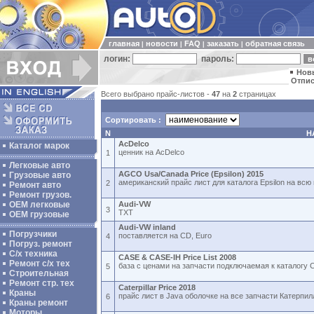
главная
новости
FAQ
заказать
обратная связь
|
|
|
|
логин:
пароль:
Нов
Отпис
Всего выбрано прайс-листов -
47
на
2
страницах
Сортировать :
N
Н
AcDelco
Каталог марок
ценник на AcDelco
1
Легковые авто
AGCO Usa/Canada Price (Epsilon) 2015
Грузовые авто
американский прайс лист для каталога Epsilon на вс
2
Ремонт авто
Ремонт грузов.
ОЕМ легковые
Audi-VW
3
TXT
OEM грузовые
Audi-VW inland
Погрузчики
поставляется на CD, Euro
4
Погруз. ремонт
С/х техника
CASE & CASE-IH Price List 2008
Ремонт с/х тех
база с ценами на запчасти подключаемая к каталогу
5
Строительная
Ремонт стр. тех
Caterpillar Price 2018
Краны
прайс лист в Java оболочке на все запчасти Катерпи
6
Краны ремонт
Моторы