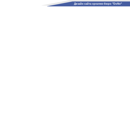
Дизайн сайта креатив-бюро "DoNe"