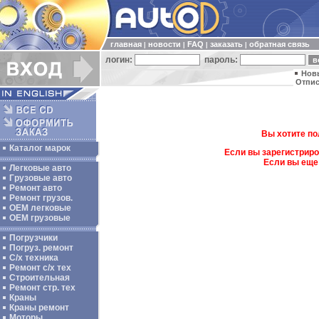
главная
новости
FAQ
заказать
обратная связь
|
|
|
|
логин:
пароль:
Нов
Отпис
Вы хотите по
Каталог марок
Если вы зарегистриро
Если вы еще
Легковые авто
Грузовые авто
Ремонт авто
Ремонт грузов.
ОЕМ легковые
OEM грузовые
Погрузчики
Погруз. ремонт
С/х техника
Ремонт с/х тех
Строительная
Ремонт стр. тех
Краны
Краны ремонт
Моторы