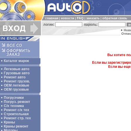
главная
новости
FAQ
заказать
обратная связь
|
|
|
|
логин:
пароль:
Нов
Отпис
Вы хотите по
Каталог марок
Если вы зарегистриро
Если вы еще
Легковые авто
Грузовые авто
Ремонт авто
Ремонт грузов.
ОЕМ легковые
OEM грузовые
Погрузчики
Погруз. ремонт
С/х техника
Ремонт с/х тех
Строительная
Ремонт стр. тех
Краны
Краны ремонт
Моторы