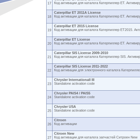
Код активации для каталога Катерпиллер ET. Активиру
17
Caterpillar ET 2011A License
Код активации для каталога Катерпиллер ET. Активиру
18
Caterpillar ET 2015 License
Код активации для каталога Катерпиллер ET2015. Акт
19
Caterpillar ET License
Код активации для каталога Катерпиллер ET. Активиру
20
Caterpillar SIS License 2009-2010
Код активации для каталога Катерпиллер SIS. Активи
21
Caterpillar SIS License 2011-2022
Код активации для электронного каталога Катерпиллер
22
Chrysler Internationall III
Standalone activation code
23
Chrysler PAIS4 / PAIS5
Standalone activation code
24
Chrysler USA
Standalone activation code
25
Citroen
Код активации
26
Citroen New
Код активации для каталога запчастей Ситроен New
27