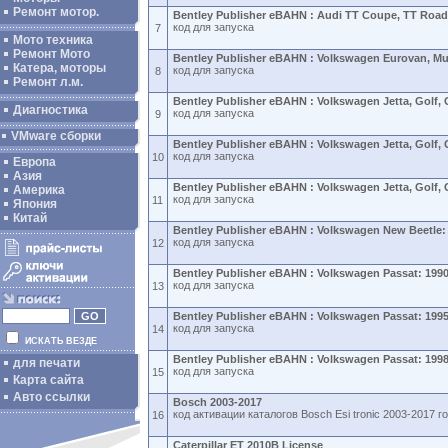
Ремонт мотор.
Bentley Publisher eBAHN : Audi TT Coupe, TT Road
код для запуска
7
Мото техника
Ремонт Мото
Bentley Publisher eBAHN : Volkswagen Eurovan, Mul
Катера, моторы
код для запуска
8
Ремонт л.м.
Bentley Publisher eBAHN : Volkswagen Jetta, Golf, 
Диагностика
код для запуска
9
VMware сборки
Bentley Publisher eBAHN : Volkswagen Jetta, Golf, 
код для запуска
10
Европа
Азия
Bentley Publisher eBAHN : Volkswagen Jetta, Golf, 
Америка
код для запуска
11
Япония
Китай
Bentley Publisher eBAHN : Volkswagen New Beetle:
код для запуска
12
Bentley Publisher eBAHN : Volkswagen Passat: 199
код для запуска
13
Bentley Publisher eBAHN : Volkswagen Passat: 199
код для запуска
14
ИСКАТЬ ВЕЗДЕ
Bentley Publisher eBAHN : Volkswagen Passat: 199
для печати
код для запуска
15
Карта сайта
Авто ссылки
Bosch 2003-2017
код активации каталогов Bosch Esi tronic 2003-2017 г
16
Caterpillar ET 2010B License