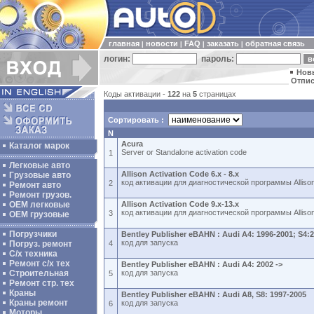
главная
новости
FAQ
заказать
обратная связь
|
|
|
|
логин:
пароль:
Нов
Отпис
Коды активации -
122
на
5
страницах
Сортировать :
N
Acura
Каталог марок
Server or Standalone activation code
1
Легковые авто
Allison Activation Code 6.x - 8.x
Грузовые авто
код активации для диагностической программы Allison 
2
Ремонт авто
Ремонт грузов.
ОЕМ легковые
Allison Activation Code 9.x-13.x
код активации для диагностической программы Allison
3
OEM грузовые
Погрузчики
Bentley Publisher eBAHN : Audi A4: 1996-2001; S4:
код для запуска
Погруз. ремонт
4
С/х техника
Ремонт с/х тех
Bentley Publisher eBAHN : Audi A4: 2002 ->
Строительная
код для запуска
5
Ремонт стр. тех
Краны
Bentley Publisher eBAHN : Audi A8, S8: 1997-2005
Краны ремонт
код для запуска
6
Моторы