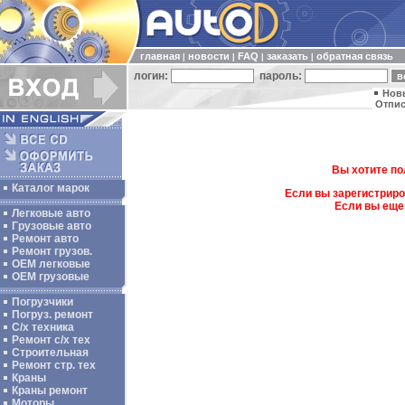
главная
новости
FAQ
заказать
обратная связь
|
|
|
|
логин:
пароль:
Нов
Отпис
Вы хотите по
Каталог марок
Если вы зарегистриро
Если вы еще
Легковые авто
Грузовые авто
Ремонт авто
Ремонт грузов.
ОЕМ легковые
OEM грузовые
Погрузчики
Погруз. ремонт
С/х техника
Ремонт с/х тех
Строительная
Ремонт стр. тех
Краны
Краны ремонт
Моторы