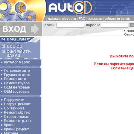
главная
новости
FAQ
заказать
обратная связь
|
|
|
|
логин:
пароль:
Нов
Отпис
Вы хотите по
Каталог марок
Если вы зарегистриро
Если вы еще
Легковые авто
Грузовые авто
Ремонт авто
Ремонт грузов.
ОЕМ легковые
OEM грузовые
Погрузчики
Погруз. ремонт
С/х техника
Ремонт с/х тех
Строительная
Ремонт стр. тех
Краны
Краны ремонт
Моторы