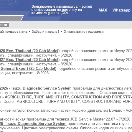
MAX
Whatsapp
ый пользователь
Забыли пароль?
Отписаться от рассылки
026 Exc. Thailand (20 Cab Model)
подробное описание ремонта Исузу 202
ты, спецификации, инструмент. - 6/2026
027 Exc. Thailand (20 Cab Model)
подробное описание ремонта Исузу 202
ты, спецификации, инструмент. - 8/2026
 General Export (25 Cab Model)
подробное описание ремонта автобусов И
ации, инструмент. - 8/2026
2026 - Isuzu Diagnostic Service System
программа для диагностики легк
монту и обслуживанию. Цветные электрические схемы. Описания кодов о
sor - AGRICULTURE, TURF AND UTILITY, CONSTRUCTION AND FORESTR
John Deere - AGRICULTURE, TURF AND UTILITY, CONSTRUCTION AND FORE
онный каталог поиска запасных частей морских двигателей Вольво - Volvo P
агностическая программа для техники JCB Servcie Master 22.07 - 7/2026
6 - Isuzu Diagnostic Service System
программа для диагностики грузовы
служиванию. Цветные электрические схемы. Описания кодов ошибок и м