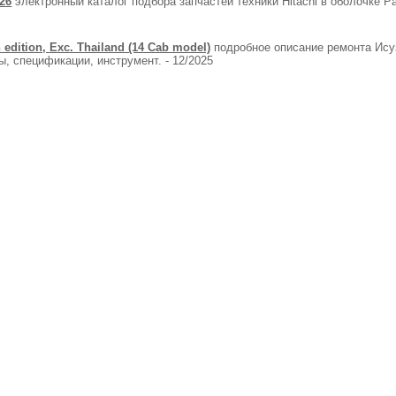
026
электронный каталог подбора запчастей техники Hitachi в оболочке Par
edition, Exc. Thailand (14 Cab model)
подробное описание ремонта Исуз
, спецификации, инструмент. - 12/2025