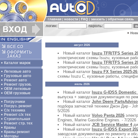
главная
новости
FAQ
заказать
обратная связь
|
|
|
|
логин:
пароль:
Нов
август 2026
Новый каталог
Isuzu TFR/TFS Series 2
электрические схемы Isuzu, кузовные рабо
Новый каталог
Isuzu TFR/TFS Series 2
Каталог марок
электрические схемы Isuzu, кузовные рабо
Новый каталог
Isuzu FX Series 2025-26
Легковые авто
Грузовые авто
схемы Isuzu C, кузовные работы, специфик
Ремонт авто
Ремонт грузов.
июль 2026
ОЕМ легковые
Новый каталог
Isuzu G-IDSS Domestic 
OEM грузовые
выпуска + заводская документация по ре
Новый каталог
John Deere PartsAdvi
Погрузчики
подбора запчастей техники Джон Дир - 
Погруз. ремонт
С/х техника
5/2026
Ремонт с/х тех
Новый каталог
Volvo Penta 2026
электр
Строительная
Engines, Marine Gasoline Engines. - 7/2026
Ремонт стр. тех
Новый каталог
JCB Service Master 4
ди
Краны
Новый каталог
Isuzu G-IDSS Export 202
Краны ремонт
заводская документация по ремонту и об
Моторы