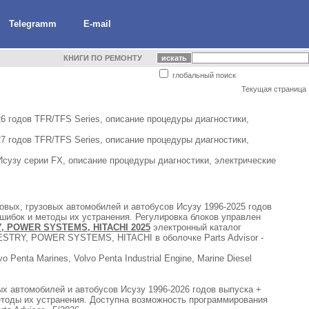
Telegramm
E-mail
КНИГИ ПО РЕМОНТУ
глобальный поиск
Текущая страница
6 годов TFR/TFS Series, описание процедуры диагностики,
7 годов TFR/TFS Series, описание процедуры диагностики,
сузу серии FX, описание процедуры диагностики, электрические
овых, грузовых автомобилей и автобусов Исузу 1996-2025 годов
шибок и методы их устранения. Регулировка блоков управлен
Y, POWER SYSTEMS, HITACHI 2025
электронный каталог
STRY, POWER SYSTEMS, HITACHI в оболочке Parts Advisor -
enta Marines, Volvo Penta Industrial Engine, Marine Diesel
х автомобилей и автобусов Исузу 1996-2026 годов выпуска +
етоды их устранения. Доступна возможность программирования