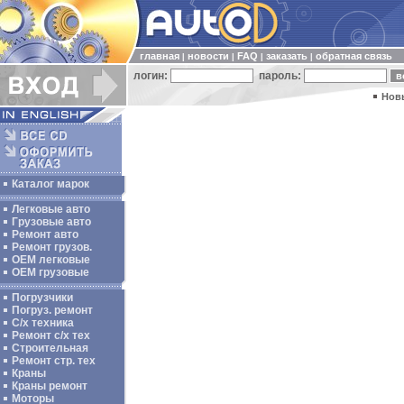
главная
новости
FAQ
заказать
обратная связь
|
|
|
|
логин:
пароль:
Нов
Каталог марок
Легковые авто
Грузовые авто
Ремонт авто
Ремонт грузов.
ОЕМ легковые
OEM грузовые
Погрузчики
Погруз. ремонт
С/х техника
Ремонт с/х тех
Строительная
Ремонт стр. тех
Краны
Краны ремонт
Моторы