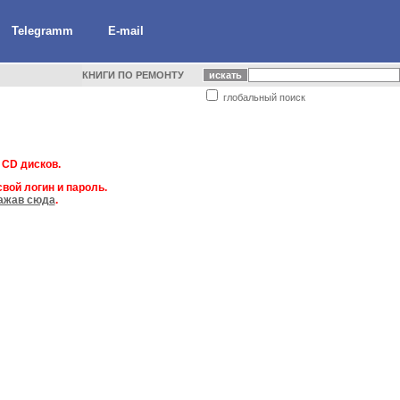
Telegramm
E-mail
КНИГИ ПО РЕМОНТУ
глобальный поиск
 CD дисков.
вой логин и пароль.
ажав сюда
.