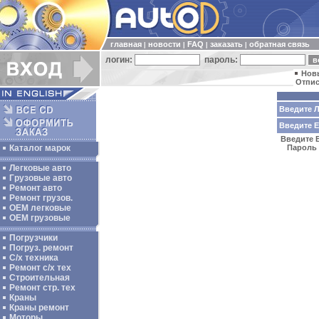
главная
новости
FAQ
заказать
обратная связь
|
|
|
|
логин:
пароль:
Нов
Отпис
Введите Л
Введите E-
Введите В
Каталог марок
Пароль 
Легковые авто
Грузовые авто
Ремонт авто
Ремонт грузов.
ОЕМ легковые
OEM грузовые
Погрузчики
Погруз. ремонт
С/х техника
Ремонт с/х тех
Строительная
Ремонт стр. тех
Краны
Краны ремонт
Моторы