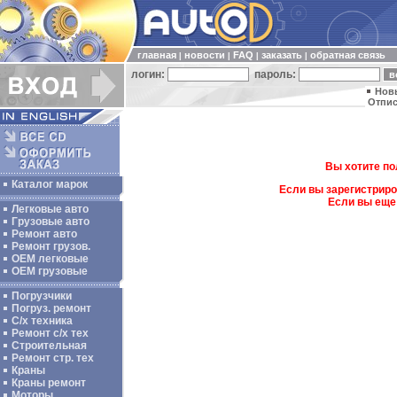
главная
новости
FAQ
заказать
обратная связь
|
|
|
|
логин:
пароль:
Нов
Отпис
Вы хотите по
Каталог марок
Если вы зарегистриро
Если вы еще
Легковые авто
Грузовые авто
Ремонт авто
Ремонт грузов.
ОЕМ легковые
OEM грузовые
Погрузчики
Погруз. ремонт
С/х техника
Ремонт с/х тех
Строительная
Ремонт стр. тех
Краны
Краны ремонт
Моторы