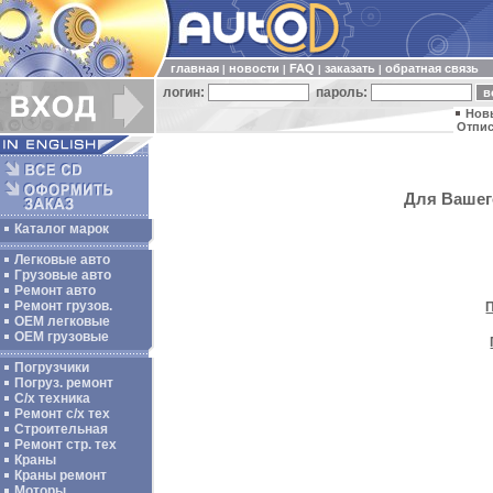
главная
новости
FAQ
заказать
обратная связь
|
|
|
|
логин:
пароль:
Нов
Отпис
Для Вашего
Каталог марок
Легковые авто
Грузовые авто
Ремонт авто
Ремонт грузов.
ОЕМ легковые
OEM грузовые
Погрузчики
Погруз. ремонт
С/х техника
Ремонт с/х тех
Строительная
Ремонт стр. тех
Краны
Краны ремонт
Моторы