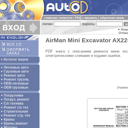
главная
новости
FAQ
заказать
обратная связь
|
|
|
|
логин:
пароль:
Нов
Отпис
AirMan Mini Excavator AX22
PDF книга с описанием ремонта мини экск
электрическими схемами и кодами ошибок.
Каталог марок
Легковые авто
Грузовые авто
Ремонт авто
Ремонт грузов.
ОЕМ легковые
OEM грузовые
(Нажми
Погрузчики
Погруз. ремонт
С/х техника
Ремонт с/х тех
Строительная
Ремонт стр. тех
Краны
Краны ремонт
Моторы