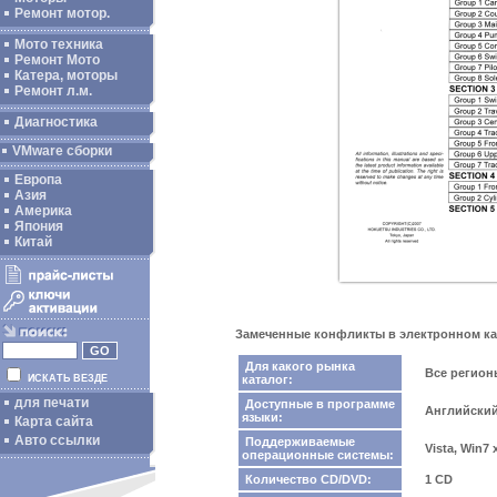
Ремонт мотор.
Мото техника
Ремонт Мото
Катера, моторы
Ремонт л.м.
Диагностика
VMware сборки
Европа
Азия
Америка
Япония
Китай
Замеченные конфликты в электронном ката
Для какого рынка
Все регио
каталог:
ИСКАТЬ ВЕЗДЕ
для печати
Доступные в программе
Английски
языки:
Карта сайта
Авто ссылки
Поддерживаемые
Vista, Win7
операционные системы:
Количество CD/DVD:
1 CD