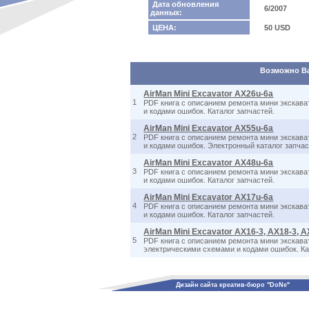
Дата обновления
6/2007
данных:
ЦЕНА:
50 USD
Возможно Вас
AirMan Mini Excavator AX26u-6a
1
PDF книга с описанием ремонта мини экскават
и кодами ошибок. Каталог запчастей.
AirMan Mini Excavator AX55u-6a
2
PDF книга с описанием ремонта мини экскават
и кодами ошибок. Электронный каталог запчаст
AirMan Mini Excavator AX48u-6a
3
PDF книга с описанием ремонта мини экскават
и кодами ошибок. Каталог запчастей.
AirMan Mini Excavator AX17u-6a
4
PDF книга с описанием ремонта мини экскават
и кодами ошибок. Каталог запчастей.
AirMan Mini Excavator AX16-3, AX18-3, A
5
PDF книга с описанием ремонта мини экскаватор
электрическими схемами и кодами ошибок. Ка
Дизайн сайта креатив-бюро "DoNe"