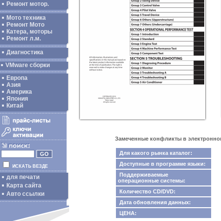
Ремонт мотор.
Мото техника
Ремонт Мото
Катера, моторы
Ремонт л.м.
Диагностика
VMware сборки
Европа
Азия
Америка
Япония
Китай
Замеченные конфликты в электронном 
Для какого рынка каталог:
Доступные в программе языки:
ИСКАТЬ ВЕЗДЕ
Поддерживаемые
для печати
операционные системы:
Карта сайта
Количество CD/DVD:
Авто ссылки
Дата обновления данных:
ЦЕНА: