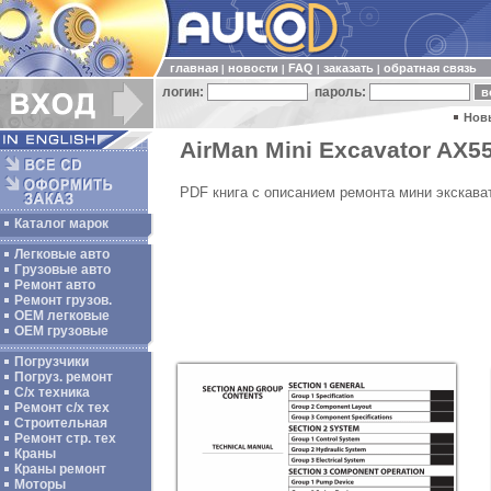
главная
новости
FAQ
заказать
обратная связь
|
|
|
|
логин:
пароль:
Нов
AirMan Mini Excavator AX55
PDF книга с описанием ремонта мини экскава
Каталог марок
Легковые авто
Грузовые авто
Ремонт авто
Ремонт грузов.
ОЕМ легковые
OEM грузовые
Погрузчики
Погруз. ремонт
С/х техника
Ремонт с/х тех
Строительная
Ремонт стр. тех
Краны
Краны ремонт
Моторы