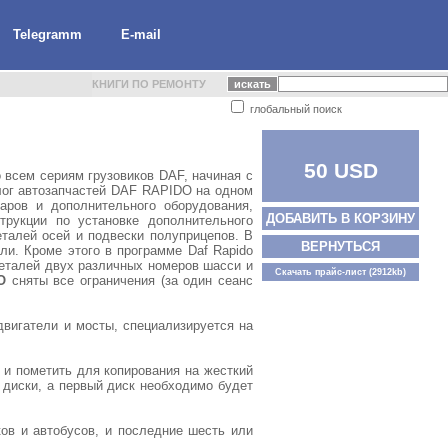
Telegramm
E-mail
КНИГИ ПО РЕМОНТУ
глобальный поиск
50 USD
 всем сериям грузовиков DAF, начиная с
талог автозапчастей DAF RAPIDO на одном
аров и дополнительного оборудования,
ДОБАВИТЬ В КОРЗИНУ
трукции по установке дополнительного
еталей осей и подвески полуприцепов. В
ВЕРНУТЬСЯ
ли. Кроме этого в программе Daf Rapido
деталей двух различных номеров шасси и
Скачать прайс-лист
(2912kb)
O
сняты все ограничения (за один сеанс
двигатели и мосты, специализируется на
и пометить для копирования на жесткий
диски, а первый диск необходимо будет
ов и автобусов, и последние шесть или
.