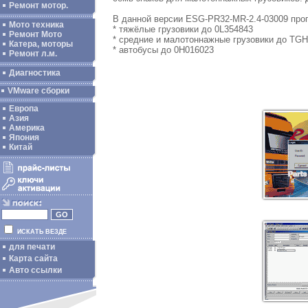
Ремонт мотор.
В данной версии ESG-PR32-MR-2.4-03009 про
Мото техника
* тяжёлые грузовики до 0L354843
Ремонт Мото
* средние и малотоннажные грузовики до TG
Катера, моторы
* автобусы до 0H016023
Ремонт л.м.
Диагностика
VMware сборки
Европа
Азия
Америка
Япония
Китай
ИСКАТЬ ВЕЗДЕ
для печати
Карта сайта
Авто ссылки