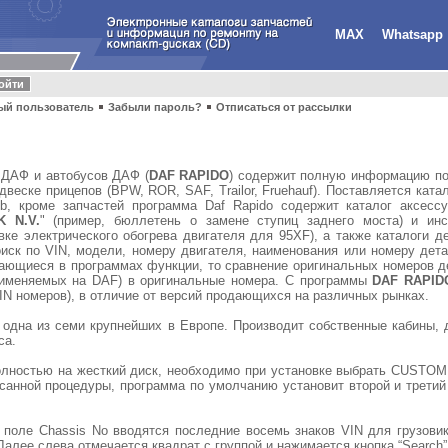
MAX
Whatsapp
ый пользователь
Забыли пароль?
Отписаться от рассылки
в ДАФ и автобусов ДАФ (
DAF RAPIDO
) содержит полную информацию по
одвеске прицепов (BPW, ROR, SAF, Trailor, Fruehauf). Поставляется ка
, кроме запчастей программа Daf Rapido содержит каталог аксессу
K N.V.
" (пример, бюллетень о замене ступиц заднего моста) и инс
вке электрического обогрева двигателя для 95XF), а также каталоги д
иск по VIN, модели, номеру двигателя, наименования или номеру дета
ечающиеся в программах функции, то сравнение оригинальных номеров 
рименяемых на DAF) в оригинальные номера. С программы
DAF RAPID
N номеров), в отличие от версий продающихся на различных рынках.
одна из семи крупнейших в Европе. Производит собственные кабины, 
са.
лностью на жесткий диск, необходимо при установке выбрать CUSTOM 
анной процедуры, программа по умолчанию установит второй и третий 
оле Chassis No вводятся последние восемь знаков VIN для грузовик
алее слева отмечается квадрат с группой и нажимается кнопка “Search”