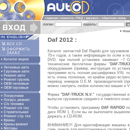
главная
новости
FAQ
заказать
обратная связь
|
|
|
|
логин:
пароль:
Нов
Daf 2012 :
Каталог запчастей Daf Rapido для грузовико
70-х годов, а также информации по осям и п
Каталог марок
DVD, при полной установке занимает ~7 Gb
технические бюллетени фирмы "
DAF-TRUC
Легковые авто
оборудования (пример, инструкция по устано
Грузовые авто
программе есть полная расшифровка VIN, по
Ремонт авто
есть очень полезные, но крайне редко встр
Ремонт грузов.
перевод номеров O.E.M. производителей (п
ОЕМ легковые
можно смотреть любое количество машин и VI
OEM грузовые
Фирма
"DAF-TRUCK N.V."
государственная и 
Погрузчики
выпуске грузовиков среднего и тяжёлого клас
Погруз. ремонт
С/х техника
Чтобы установить программу
DAF RAPIDO
по
Ремонт с/х тех
диск ROM 1. Если вы не выполните вышеопис
Строительная
держать в CD-ROM.
Ремонт стр. тех
Краны
Краны ремонт
ВНИМАНИЕ!!! Для идентификации машины в п
Моторы
семь знаков для малотоннажных грузовиков. Д