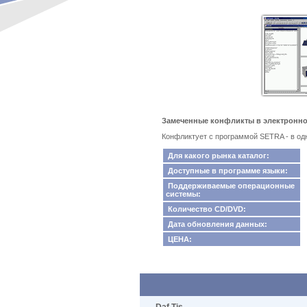
Замеченные конфликты в электронном
Конфликтует с программой SETRA - в одн
Для какого рынка каталог:
Доступные в программе языки:
Поддерживаемые операционные
системы:
Количество CD/DVD:
Дата обновления данных:
ЦЕНА: