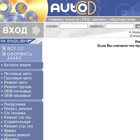
главная
новости
FAQ
заказать
обратная связь
|
|
|
|
логин:
пароль:
Нов
Отпис
Из
Если Вы считаете что п
Каталог марок
Легковые авто
Грузовые авто
Ремонт авто
Ремонт грузов.
ОЕМ легковые
OEM грузовые
Погрузчики
Погруз. ремонт
С/х техника
Ремонт с/х тех
Строительная
Ремонт стр. тех
Краны
Краны ремонт
Моторы