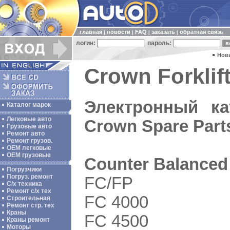
главная
новости
FAQ
заказать
обратная связь
|
|
|
|
логин:
пароль:
Нов
Crown Forklift
Электронный ка
Каталог марок
Легковые авто
Crown Spare Part
Грузовые авто
Ремонт авто
Ремонт грузов.
ОЕМ легковые
OEM грузовые
Counter Balanced
Погрузчики
Погруз. ремонт
FC/FP
С/х техника
Ремонт с/х тех
FC 4000
Строительная
Ремонт стр. тех
Краны
FC 4500
Краны ремонт
Моторы