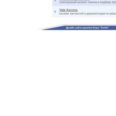
4
электронный каталог поиска и подбора за
Yale Axcess
5
каталог запчастей и документация по ремо
Дизайн сайта креатив-бюро "DoNe"