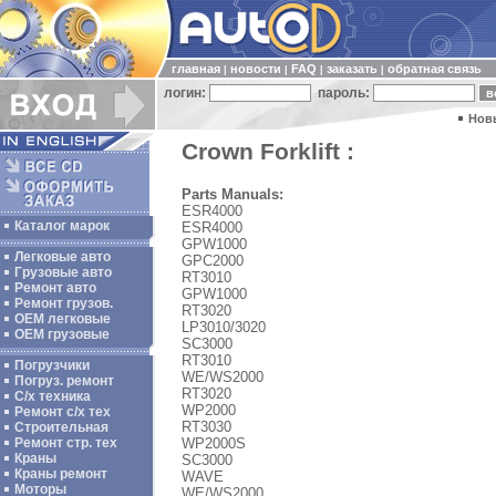
главная
новости
FAQ
заказать
обратная связь
|
|
|
|
логин:
пароль:
Нов
Crown Forklift :
Parts Manuals:
ESR4000
Каталог марок
ESR4000
GPW1000
Легковые авто
GPC2000
Грузовые авто
RT3010
Ремонт авто
GPW1000
Ремонт грузов.
RT3020
ОЕМ легковые
LP3010/3020
OEM грузовые
SC3000
RT3010
Погрузчики
WE/WS2000
Погруз. ремонт
RT3020
С/х техника
WP2000
Ремонт с/х тех
RT3030
Строительная
WP2000S
Ремонт стр. тех
Краны
SC3000
Краны ремонт
WAVE
Моторы
WE/WS2000