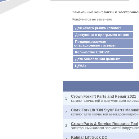
Замеченные конфликты в электронном 
Конфликтов не замечено
Для какого рынка каталог:
Доступные в программе языки:
Поддерживаемые
операционные системы:
Количество CD/DVD:
Дата обновления данных:
ЦЕНА:
Crown Forklift Parts and Repair 2021
1
каталог запчастей и документация по ре
Clark ForkLift 'Old Style' Parts Manual
2
каталог авто запчастей автокаров-погру
Crown Parts & Service Resource Tool
3
электронный каталог запчастей погрузчик
Kalmar Lift truck DC