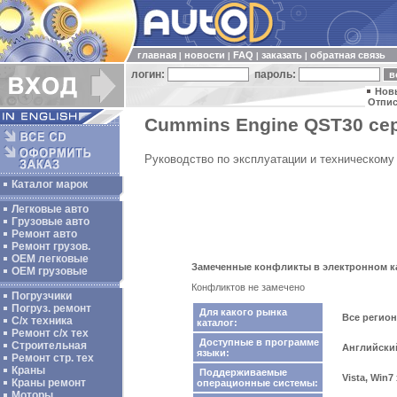
главная
новости
FAQ
заказать
обратная связь
|
|
|
|
логин:
пароль:
Нов
Отпис
Cummins Engine QST30 сер
Руководство по эксплуатации и техническом
Каталог марок
Легковые авто
Грузовые авто
Ремонт авто
Ремонт грузов.
ОЕМ легковые
Замеченные конфликты в электронном ка
OEM грузовые
Конфликтов не замечено
Погрузчики
Погруз. ремонт
Для какого рынка
Все регио
С/х техника
каталог:
Ремонт с/х тех
Доступные в программе
Строительная
Английски
языки:
Ремонт стр. тех
Краны
Поддерживаемые
Vista, Win7
Краны ремонт
операционные системы:
Моторы