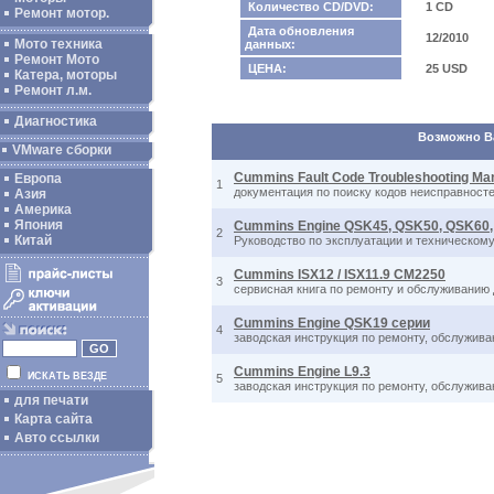
Количество CD/DVD:
1 CD
Ремонт мотор.
Дата обновления
12/2010
Мото техника
данных:
Ремонт Мото
ЦЕНА:
25 USD
Катера, моторы
Ремонт л.м.
Диагностика
Возможно Ва
VMware сборки
Cummins Fault Code Troubleshooting Man
Европа
1
документация по поиску кодов неисправносте
Азия
Америка
Япония
Cummins Engine QSK45, QSK50, QSK60,
2
Китай
Руководство по эксплуатации и техническо
Cummins ISX12 / ISX11.9 CM2250
3
сервисная книга по ремонту и обслуживанию 
Cummins Engine QSK19 серии
4
заводская инструкция по ремонту, обслужив
Cummins Engine L9.3
ИСКАТЬ ВЕЗДЕ
5
заводская инструкция по ремонту, обслуживан
для печати
Карта сайта
Авто ссылки