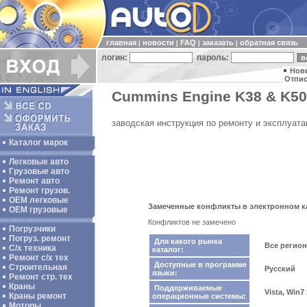
главная
новости
FAQ
заказать
обратная связь
|
|
|
|
логин:
пароль:
Нов
Отпис
Cummins Engine K38 & K50
заводская инструкция по ремонту и эксплуат
Каталог марок
Легковые авто
Грузовые авто
Ремонт авто
Ремонт грузов.
ОЕМ легковые
Замеченные конфликты в электронном ка
OEM грузовые
Конфликтов не замечено
Погрузчики
Погруз. ремонт
Для какого рынка
Все регио
С/х техника
каталог:
Ремонт с/х тех
Доступные в программе
Строительная
Русский
языки:
Ремонт стр. тех
Краны
Поддерживаемые
Vista, Win7
Краны ремонт
операционные системы:
Моторы