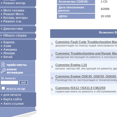
Количество CD/DVD:
1 CD
Ремонт мотор.
Дата обновления
6/2006
Мото техника
данных:
Ремонт Мото
ЦЕНА:
25 USD
Катера, моторы
Ремонт л.м.
Диагностика
Возможно Ва
VMware сборки
Cummins Fault Code Troubleshooting Man
Европа
1
документация по поиску кодов неисправносте
Азия
Америка
Япония
Cummins Troubleshooting and Repair Ma
2
Китай
заводская инструкция по ремонту и эксплуа
Cummins Engine L10
3
каталог запчастей, инструкция по ремонту дв
Cummins Engine QSK45, QSK50, QSK60,
4
Руководство по эксплуатации и техническо
Cummins ISX12 / ISX11.9 CM2250
ИСКАТЬ ВЕЗДЕ
5
сервисная книга по ремонту и обслуживанию 
для печати
Карта сайта
Авто ссылки