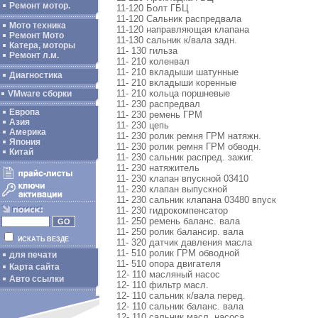
Ремонт мотор.
11-120 Болт ГБЦ
11-120 Сальник распредвала
Мото техника
11-120 направляющая клапана
Ремонт Мото
11-130 сальник к/вала задн.
Катера, моторы
11- 130 гильза
Ремонт л.м.
11- 210 коленвал
11- 210 вкладыши шатунные
Диагностика
11- 210 вкладыши коренные
11- 210 кольца поршневые
VMware сборки
11- 230 распредвал
Европа
11- 230 ремень ГРМ
Азия
11- 230 цепь
Америка
11- 230 ролик ремня ГРМ натяжн.
Япония
11- 230 ролик ремня ГРМ обводн.
Китай
11- 230 сальник распред. зажиг.
11- 230 натяжитель
11- 230 клапан впускной 03410
11- 230 клапан выпускной
11- 230 сальник клапана 03480 впуск
11- 230 гидрокомпенсатор
11- 250 ремень баланс. вала
11- 250 ролик балансир. вала
ИСКАТЬ ВЕЗДЕ
11- 320 датчик давления масла
11- 510 ролик ГРМ обводной
для печати
11- 510 опора двигателя
Карта сайта
12- 110 масляный насос
Авто ссылки
12- 110 фильтр масл.
12- 110 сальник к/вала перед.
12- 110 сальник баланс. вала
12- 110 сальник масл. насоса