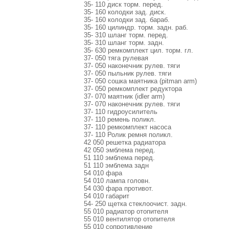
35- 110 диск торм. перед.
35- 160 колодки зад. диск.
35- 160 колодки зад. бараб.
35- 160 цилиндр. торм. задн. раб.
35- 310 шланг торм. перед.
35- 310 шланг торм. задн.
35- 630 ремкомплект цил. торм. гл.
37- 050 тяга рулевая
37- 050 наконечник рулев. тяги
37- 050 пыльник рулев. тяги
37- 050 сошка маятника (pitman arm)
37- 050 ремкомплект редуктора
37- 070 маятник (idler arm)
37- 070 наконечник рулев. тяги
37- 110 гидроусилитель
37- 110 ремень поликл.
37- 110 ремкомплект насоса
37- 110 Ролик ремня поликл.
42 050 решетка радиатора
42 050 эмблема перед.
51 110 эмблема перед.
51 110 эмблема задн
54 010 фара
54 010 лампа головн.
54 030 фара противот.
54 010 габарит
54- 250 щетка стеклоочист. задн.
55 010 радиатор отопителя
55 010 вентилятор отопителя
55 010 сопротивление