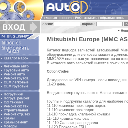
главная
новости
FAQ
заказать
обратная связь
|
|
|
|
логин:
пароль:
Нов
Mitsubishi Europe (MMC AS
Каталог подбора запчастей автомобилей Ми
оборудованию для легковых машин и джипов. 
Каталог марок
MMC ASA полностью устанавливается на жестк
В каталоге авто запчастей имеется поиск по 
Легковые авто
Грузовые авто
Option Codes
Ремонт авто
Ремонт грузов.
Декодирование VIN номера - если последняя ци
ОЕМ легковые
11-20 день.
OEM грузовые
Введите номер группы в окно Main и нажмите 
Погрузчики
Погруз. ремонт
Группы и подгруппы каталога для наиболее п
С/х техника
11-110 комплект прокладок верхн.
Ремонт с/х тех
11-110 комплект прокладок
Строительная
11-110 прокладка клапанной крышки
Ремонт стр. тех
11- 110 крышка маслозал.
Краны
Краны ремонт
11- 110 Сальник распредвала
Моторы
11-120 Прокладка ГБЦ