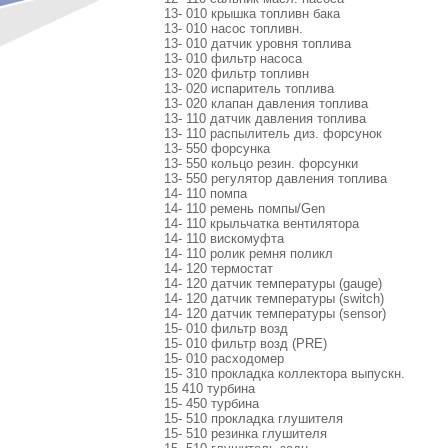
13- 010 крышка топливн бака
13- 010 насос топливн.
13- 010 датчик уровня топлива
13- 010 фильтр насоса
13- 020 фильтр топливн
13- 020 испаритель топлива
13- 020 клапан давления топлива
13- 110 датчик давления топлива
13- 110 распылитель диз. форсунок
13- 550 форсунка
13- 550 кольцо резин. форсунки
13- 550 регулятор давления топлива
14- 110 помпа
14- 110 ремень помпы/Gen
14- 110 крыльчатка вентилятора
14- 110 вискомуфта
14- 110 ролик ремня поликл
14- 120 термостат
14- 120 датчик температуры (gauge)
14- 120 датчик температуры (switch)
14- 120 датчик температуры (sensor)
15- 010 фильтр возд
15- 010 фильтр возд (PRE)
15- 010 расходомер
15- 310 прокладка коллектора выпускн.
15 410 турбина
15- 450 турбина
15- 510 прокладка глушителя
15- 510 резинка глушителя