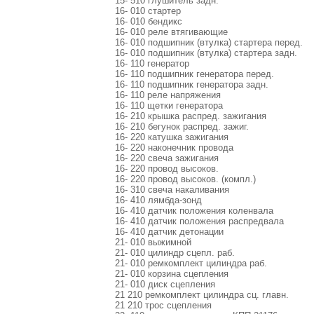
15- 510 глушитель задн.
16- 010 стартер
16- 010 бендикс
16- 010 реле втягивающие
16- 010 подшипник (втулка) стартера перед.
16- 010 подшипник (втулка) стартера задн.
16- 110 генератор
16- 110 подшипник генератора перед.
16- 110 подшипник генератора задн.
16- 110 реле напряжения
16- 110 щетки генератора
16- 210 крышка распред. зажигания
16- 210 бегунок распред. зажиг.
16- 220 катушка зажигания
16- 220 наконечник провода
16- 220 свеча зажигания
16- 220 провод высоков.
16- 220 провод высоков. (компл.)
16- 310 свеча накаливания
16- 410 лямбда-зонд
16- 410 датчик положения коленвала
16- 410 датчик положения распредвала
16- 410 датчик детонации
21- 010 выжимной
21- 010 цилиндр сцепл. раб.
21- 010 ремкомплект цилиндра раб.
21- 010 корзина сцепления
21- 010 диск сцепления
21 210 ремкомплект цилиндра сц. главн.
21 210 трос сцепления